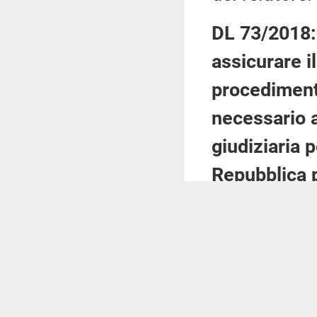
DL 73/2018: 
assicurare i
procedimenti
necessario a
giudiziaria p
Repubblica 
C. 764 Gove
(Parere alla
(Esame e con
La Commiss