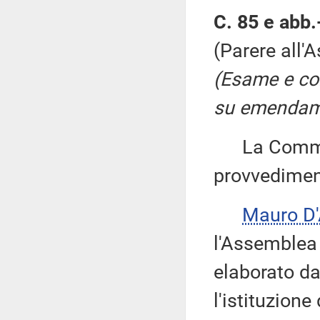
C. 85 e abb.
(Parere all'
(Esame e co
su emendame
La Commiss
provvedimen
Mauro D'
l'Assemblea 
elaborato d
l'istituzion