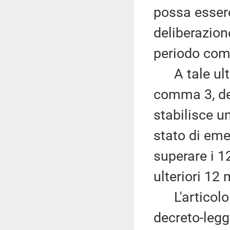
possa essere
deliberazion
periodo comp
A tale ultim
comma 3, del
stabilisce u
stato di eme
superare i 1
ulteriori 12 
L'articolo 0
decreto-legg