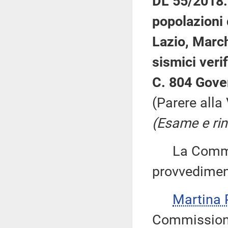
DL 55/2018: 
popolazioni 
Lazio, March
sismici veri
C. 804 Gove
(Parere alla
(Esame e rin
La Commiss
provvedimen
Martina
Commissione