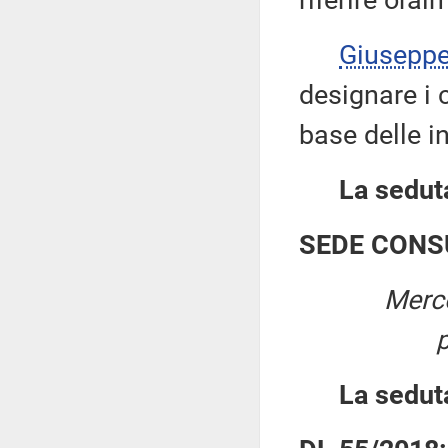
riferire oral
Giusepp
designare i 
base delle i
La seduta
SEDE CONS
Merco
La sedut