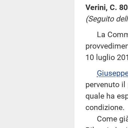
Verini, C. 8
(Seguito dell
La Commiss
provvediment
10 luglio 20
Giusepp
pervenuto il
quale ha es
condizione.
Come già an