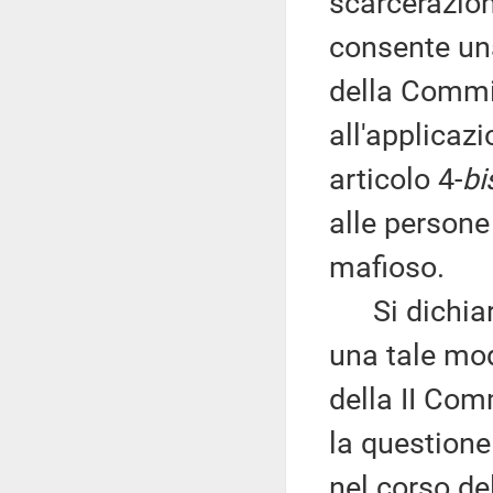
scarcerazion
consente una
della Commi
all'applicaz
articolo 4-
bi
alle persone
mafioso.
Si dichiara
una tale mod
della II Com
la questione
nel corso de