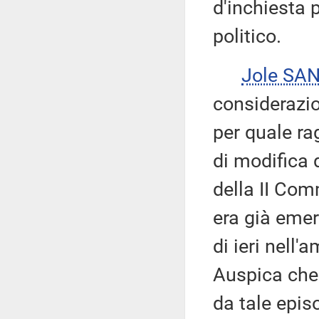
d'inchiesta 
politico.
Jole SA
considerazio
per quale ra
di modifica 
della II Co
era già emer
di ieri nell'
Auspica che 
da tale epis