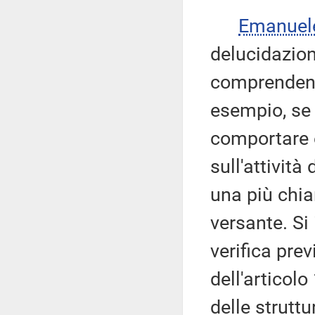
Emanuel
delucidazio
comprendend
esempio, se
comportare e
sull'attivit
una più chia
versante. Si 
verifica prev
dell'articol
delle strutt