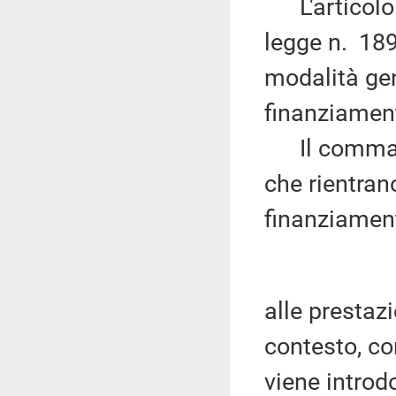
L'articolo 0
legge n. 189 
modalità gen
finanziament
Il comma 8 
che rientran
finanziament
alle prestaz
contesto, co
viene introdo