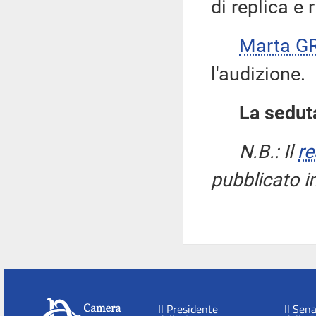
di replica e 
Marta G
l'audizione.
La seduta
N.B.: Il
re
pubblicato i
Il Presidente
Il Sen