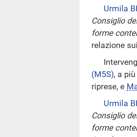
Urmila 
Consiglio del
forme conte
relazione su
Intervengon
(M5S)
, a più
riprese, e
Ma
Urmila 
Consiglio del
forme conte