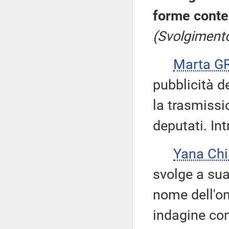
forme conte
(Svolgimento
Marta G
pubblicità d
la trasmissi
deputati. Int
Yana Ch
svolge a sua
nome dell'on
indagine con