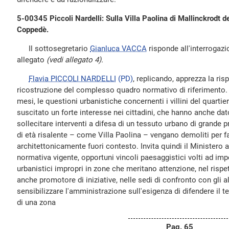
5-00345 Piccoli Nardelli: Sulla Villa Paolina di Mallinckrodt d
Coppedè.
Il sottosegretario
Gianluca VACCA
risponde all'interrogazio
allegato
(vedi allegato 4).
Flavia PICCOLI NARDELLI
(PD)
, replicando, apprezza la ris
ricostruzione del complesso quadro normativo di riferimento. 
mesi, le questioni urbanistiche concernenti i villini del quarti
suscitato un forte interesse nei cittadini, che hanno anche da
sollecitare interventi a difesa di un tessuto urbano di grande pr
di età risalente – come Villa Paolina – vengano demoliti per fa
architettonicamente fuori contesto. Invita quindi il Ministero a
normativa vigente, opportuni vincoli paesaggistici volti ad imp
urbanistici impropri in zone che meritano attenzione, nel rispett
anche promotore di iniziative, nelle sedi di confronto con gli alt
sensibilizzare l'amministrazione sull'esigenza di difendere il 
di una zona
Pag. 65