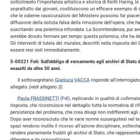
sottolineato l'importanza artistica e storica di Keith Haring, l
soprattutto dai giovani, costituiscono un efficace esempio di
che le odierne rassicurazioni del Ministero possono far piacer
diffusione della notizia falsa della rimozione dell'opera, che ha
suscitando una polemica infondata. La Sovrintendenza, pur av
avrebbe dovuto fermare per tempo questa polemica, che ha da
Gli interventi di tutela del
murales
, descritti nella risposta de
essere resi noti immediatamente.
5-00221 Foti: Sull'obbligo di versamento agli archivi di Stato d
esauriti da oltre 30 anni.
Il sottosegretario
Gianluca VACCA
risponde all'interrogazio
allegato
(vedi allegato 3).
Paola FRASSINETTI
(FdI)
, replicando in qualità di cofirmata
risposta, che ricostruisce nel dettaglio tutta la normativa di ri
persistenza del problema, che crea disagi non indifferenti agli
Dopo aver riconosciuto che le varie norme susseguitesi nel t
spazi rendono inutile il ricorso all'azione disciplinare, sollecit
rendere pienamente fruibili gli archivi di Stato, che rappresen
difendere e da razionalizzare.