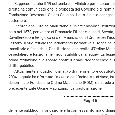
Rappresenta che il 19 settembre, il Ministro per i rapporti 
diretta ha comunicato che la proposta del Governo è di nomina
Fondazione l'avvocato Chiara Caucino. L'atto è stato assegna
settembre.
Ricorda che l'Ordine Mauriziano è un'antichissima istituzion
nata nel 1573, per volere di Emanuele Filiberto duca di Savoia, 
Cavalleresco e Religioso di san Maurizio con l'Ordine per l'ass
Lazzaro. Il suo attuale inquadramento normativo si fonda nella
transitorie e finali della Costituzione, che recita «l'Ordine M
ospedaliero e funziona nei modi stabiliti dalla legge». La legg
prima attuazione al disposto costituzionale, riconoscendo all'O
diritto pubblico.
Attualmente, il quadro normativo di riferimento è costituito
2004, il quale ha riformato l'assetto dell'Ordine Mauriziano, i
denominato Fondazione Ordine Mauriziano (FOM), con sede a T
precedente Ente Ordine Mauriziano. La trasformazione
Pag. 66
dell'ente pubblico in fondazione e la connessa riforma ordina