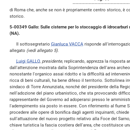
di Roma che, anche se non è propriamente centro storico, è c
storico.
5-00349 Gallo: Sulle cisterne per lo stoccaggio di idrocarburi 
(NA).
Il sottosegretario
Gianluca VACCA
risponde all'interrogazio
allegato
(vedi allegato 5).
Luigi GALLO
,
presidente
, replicando, apprezza la risposta ar
dall'attenzione mostrata dalla Soprintendenza dell'area archeol
nonostante l'organico assai ridotto e la difficoltà ad interveni
ricca di beni culturali, ha bene difeso il territorio. Sottolinea i
sindaco di Torre Annunziata, nonché del presidente della Regio
nell'adozione del piano urbanistico, che sta provocando difficolt
rappresentante del Governo ad adoperarsi presso le amminist
l'adempimento sia posto in essere. Con riferimento al fiume Sa
procedere alle opere di bonifica dagli agenti inquinanti, chiede
sull'attuazione del nuovo progetto relativo alla Foce del Sarno,
chiave turistica la fascia costiera dell'area, che costituisce u