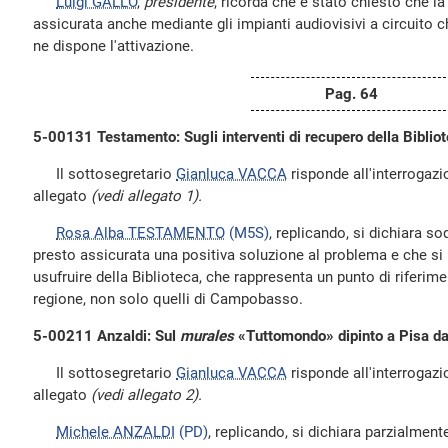
Luigi GALLO
,
presidente
, ricorda che è stato chiesto che la 
assicurata anche mediante gli impianti audiovisivi a circuito 
ne dispone l'attivazione.
Pag. 64
5-00131 Testamento: Sugli interventi di recupero della Bibli
Il sottosegretario
Gianluca VACCA
risponde all'interrogazio
allegato
(vedi allegato 1).
Rosa Alba TESTAMENTO
(M5S)
, replicando, si dichiara so
presto assicurata una positiva soluzione al problema e che si
usufruire della Biblioteca, che rappresenta un punto di riferiment
regione, non solo quelli di Campobasso.
5-00211 Anzaldi: Sul
murales
«Tuttomondo» dipinto a Pisa dall
Il sottosegretario
Gianluca VACCA
risponde all'interrogazio
allegato
(vedi allegato 2).
Michele ANZALDI
(PD)
, replicando, si dichiara parzialmen