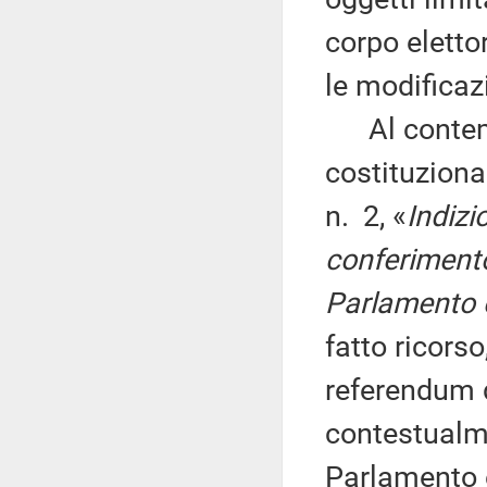
corpo eletto
le modificazi
Al contemp
costituziona
n. 2, «
Indizi
conferimento
Parlamento 
fatto ricorso
referendum d
contestualme
Parlamento 