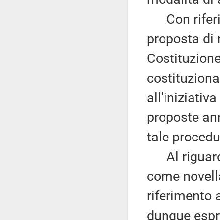
Con riferime
proposta di 
Costituzione
costituziona
all'iniziati
proposte an
tale procedu
Al riguardo,
come novella
riferimento 
dunque espre