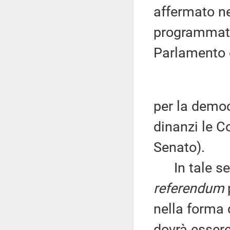
affermato ne
programmatic
Parlamento 
per la democ
dinanzi le C
Senato).
In tale sede
referendum
p
nella forma 
dovrà esser