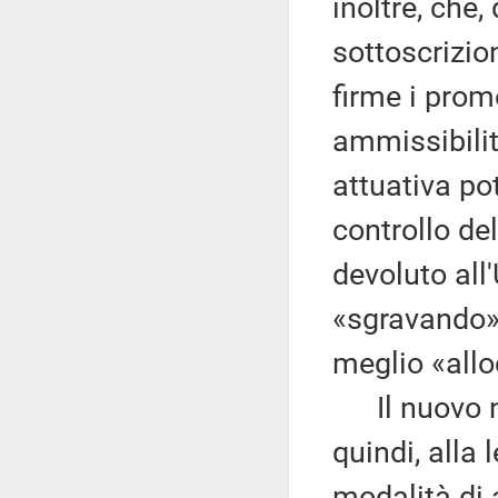
inoltre, che,
sottoscrizio
firme i prom
ammissibilit
attuativa po
controllo de
devoluto all'
«sgravando»
meglio «allo
Il nuovo no
quindi, alla 
modalità di 