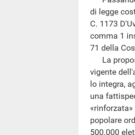
di legge cos
C. 1173 D'Uva
comma 1 inse
71 della Cos
La proposta
vigente dell
lo integra, 
una fattispec
«rinforzata» 
popolare ord
500.000 elet