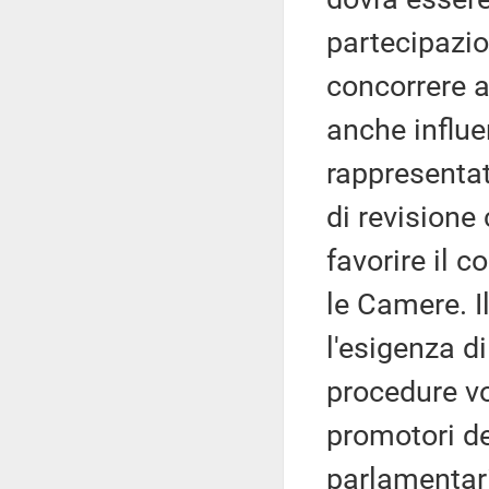
partecipazio
concorrere a
anche influe
rappresentat
di revisione
favorire il c
le Camere. Il
l'esigenza d
procedure vo
promotori d
parlamentari