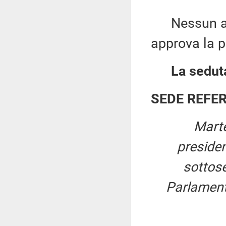
Nessun altr
approva la p
La seduta
SEDE REFE
Marte
preside
sottose
Parlament