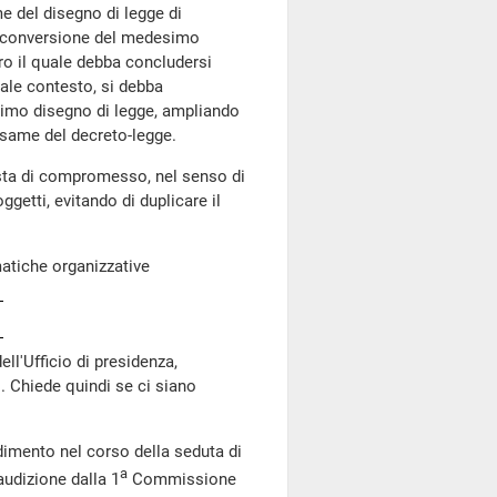
e del disegno di legge di
di conversione del medesimo
ro il quale debba concludersi
 tale contesto, si debba
ltimo disegno di legge, ampliando
esame del decreto-legge.
sta di compromesso, nel senso di
ggetti, evitando di duplicare il
ematiche organizzative
ll'Ufficio di presidenza,
i. Chiede quindi se ci siano
edimento nel corso della seduta di
a
audizione dalla 1
Commissione