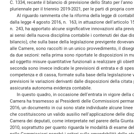
C. 1334, recante il bilancio di previsione dello Stato per l'anno 
pluriennale per il triennio 2019-2021, per le parti di propria co
Al riguardo rammenta che la riforma della legge di contabilit
dalla legge 4 agosto 2016, n. 163, in attuazione dell'articolo 
n. 243, ha apportato alcune significative innovazioni alla prev
ai sensi della nuova disciplina contabile i contenuti dei due dis
bilancio), che sulla base della legislazione previgente doveva
alle Camere, sono raccolti in un unico provvedimento, il diseg
da due sezioni: nella prima sono riportate le disposizioni in ma
ad oggetto misure quantitative funzionali a realizzare gli obiett
seconda sono invece indicate le previsioni di entrata e di spes
competenza e di cassa, formate sulla base della legislazione v
previsioni le variazioni derivanti dalle disposizioni della citata
assicurata autonoma evidenza contabile.
In questo quadro, in occasione dell'entrata in vigore della ci
Camera ha trasmesso ai Presidenti delle Commissioni permanen
2016, un documento in cui sono state individuate alcune linee 
che costituiscono un valido ausilio nell'applicazione delle di
Camera dei deputati, come interpretate nel parere della Giunta
2010, soprattutto per quanto riguarda le modalità di esame del