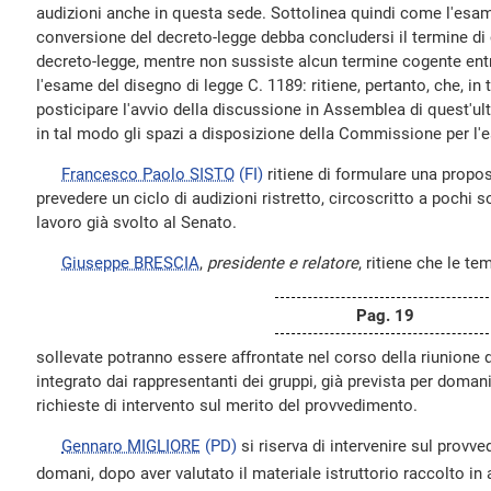
audizioni anche in questa sede. Sottolinea quindi come l'esam
conversione del decreto-legge debba concludersi il termine 
decreto-legge, mentre non sussiste alcun termine cogente ent
l'esame del disegno di legge C. 1189: ritiene, pertanto, che, in
posticipare l'avvio della discussione in Assemblea di quest'u
in tal modo gli spazi a disposizione della Commissione per l'
Francesco Paolo SISTO
(FI)
ritiene di formulare una propo
prevedere un ciclo di audizioni ristretto, circoscritto a pochi so
lavoro già svolto al Senato.
Giuseppe BRESCIA
,
presidente e relatore
, ritiene che le t
Pag. 19
sollevate potranno essere affrontate nel corso della riunione de
integrato dai rappresentanti dei gruppi, già prevista per doman
richieste di intervento sul merito del provvedimento.
Gennaro MIGLIORE
(PD)
si riserva di intervenire sul provv
domani, dopo aver valutato il materiale istruttorio raccolto in 