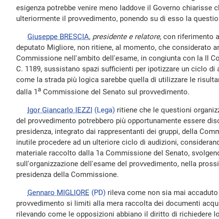
esigenza potrebbe venire meno laddove il Governo chiarisse c
ulteriormente il provvedimento, ponendo su di esso la question
Giuseppe BRESCIA
,
presidente e relatore
, con riferimento 
deputato Migliore, non ritiene, al momento, che considerato a
Commissione nell'ambito dell'esame, in congiunta con la II C
C. 1189, sussistano spazi sufficienti per ipotizzare un ciclo di 
come la strada più logica sarebbe quella di utilizzare le risulta
a
dalla 1
Commissione del Senato sul provvedimento.
Igor Giancarlo IEZZI
(Lega)
ritiene che le questioni organiz
del provvedimento potrebbero più opportunamente essere discu
presidenza, integrato dai rappresentanti dei gruppi, della Co
inutile procedere ad un ulteriore ciclo di audizioni, considerando
materiale raccolto dalla 1a Commissione del Senato, svolgendo
sull'organizzazione dell'esame del provvedimento, nella prossim
presidenza della Commissione.
Gennaro MIGLIORE
(PD)
rileva come non sia mai accaduto ch
provvedimento si limiti alla mera raccolta dei documenti acqui
rilevando come le opposizioni abbiano il diritto di richiedere l