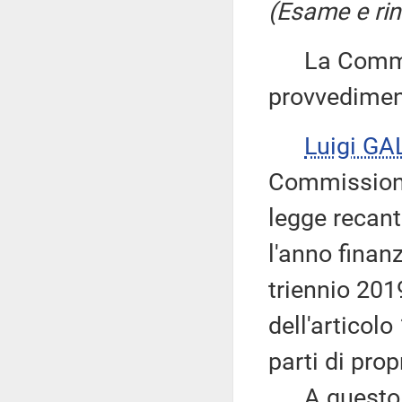
(Esame e rin
La Commiss
provvedimen
Luigi GA
Commissione
legge recant
l'anno finanz
triennio 201
dell'articol
parti di pro
A questo ri