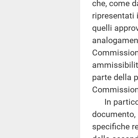
che, come d
ripresentati
quelli appro
analogamente
Commissione
ammissibilità
parte della
Commission
In particol
documento, c
specifiche r