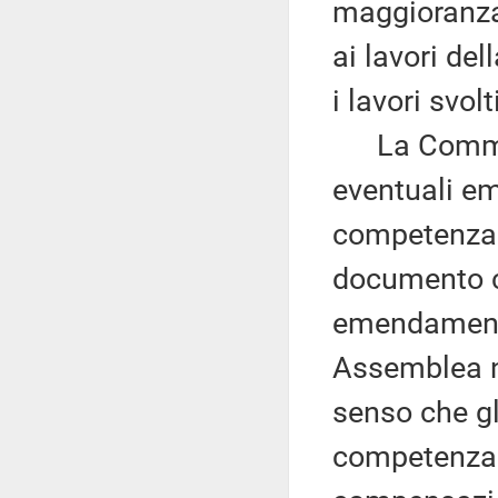
maggioranza
ai lavori de
i lavori svo
La Commiss
eventuali em
competenza.
documento ci
emendamenti
Assemblea n
senso che g
competenza