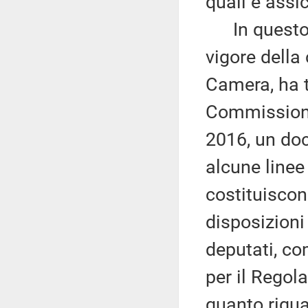
quali è assi
In questo q
vigore della 
Camera, ha t
Commissioni 
2016, un doc
alcune linee
costituiscon
disposizion
deputati, co
per il Regol
quanto rigua