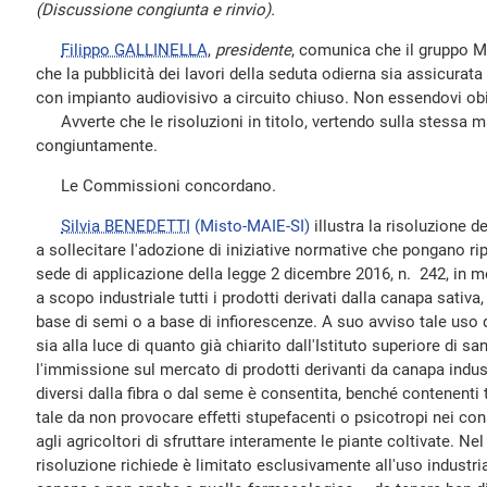
(Discussione congiunta e rinvio).
Filippo GALLINELLA
,
presidente
, comunica che il gruppo M
che la pubblicità dei lavori della seduta odierna sia assicura
con impianto audiovisivo a circuito chiuso. Non essendovi obie
Avverte che le risoluzioni in titolo, vertendo sulla stessa m
congiuntamente.
Le Commissioni concordano.
Silvia BENEDETTI
(Misto-MAIE-SI)
illustra la risoluzione d
a sollecitare l'adozione di iniziative normative che pongano ripa
sede di applicazione della legge 2 dicembre 2016, n. 242, in mer
a scopo industriale tutti i prodotti derivati dalla canapa sativa
base di semi o a base di infiorescenze. A suo avviso tale uso 
sia alla luce di quanto già chiarito dall'Istituto superiore di s
l'immissione sul mercato di prodotti derivanti da canapa industr
diversi dalla fibra o dal seme è consentita, benché contenenti 
tale da non provocare effetti stupefacenti o psicotropi nei con
agli agricoltori di sfruttare interamente le piante coltivate. Nel
risoluzione richiede è limitato esclusivamente all'uso industria