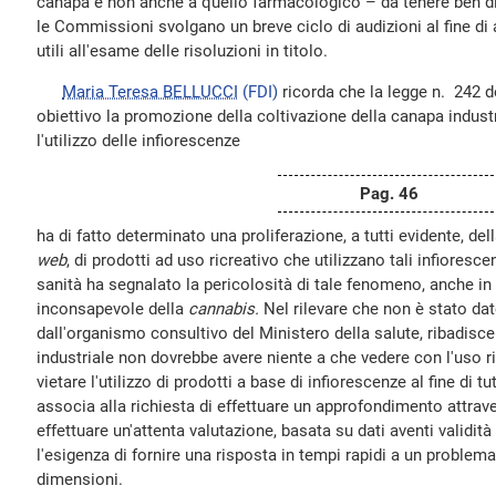
canapa e non anche a quello farmacologico – da tenere ben d
le Commissioni svolgano un breve ciclo di audizioni al fine di
utili all'esame delle risoluzioni in titolo.
Maria Teresa BELLUCCI
(FDI)
ricorda che la legge n. 242 
obiettivo la promozione della coltivazione della canapa indust
l'utilizzo delle infiorescenze
Pag. 46
ha di fatto determinato una proliferazione, a tutti evidente, dell
web
, di prodotti ad uso ricreativo che utilizzano tali infioresce
sanità ha segnalato la pericolosità di tale fenomeno, anche in 
inconsapevole della
cannabis.
Nel rilevare che non è stato da
dall'organismo consultivo del Ministero della salute, ribadisc
industriale non dovrebbe avere niente a che vedere con l'uso r
vietare l'utilizzo di prodotti a base di infiorescenze al fine di tu
associa alla richiesta di effettuare un approfondimento attrave
effettuare un'attenta valutazione, basata su dati aventi validità
l'esigenza di fornire una risposta in tempi rapidi a un problem
dimensioni.