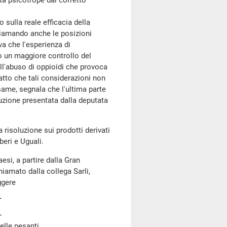
ità psicotrope dal corretto
 sulla reale efficacia della
hiamando anche le posizioni
va che l'esperienza di
o un maggiore controllo del
ll'abuso di oppioidi che provoca
atto che tali considerazioni non
esame, segnala che l'ultima parte
luzione presentata dalla deputata
risoluzione sui prodotti derivati
beri e Uguali.
esi, a partire dalla Gran
iamato dalla collega Sarli,
ggere
lle pesanti.