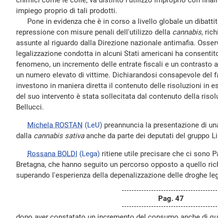
chimici come le colle, va distinto l'utilizzo improprio con final
impiego proprio di tali prodotti.
Pone in evidenza che è in corso a livello globale un dibattito
repressione con misure penali dell'utilizzo della
cannabis
, ric
assunte al riguardo dalla Direzione nazionale antimafia. Osser
legalizzazione condotta in alcuni Stati americani ha consentit
fenomeno, un incremento delle entrate fiscali e un contrasto a
un numero elevato di vittime. Dichiarandosi consapevole del f
investono in maniera diretta il contenuto delle risoluzioni in 
del suo intervento è stata sollecitata dal contenuto della riso
Bellucci.
Michela ROSTAN
(LeU)
preannuncia la presentazione di una 
dalla
cannabis sativa
anche da parte dei deputati del gruppo Li
Rossana BOLDI
(Lega)
ritiene utile precisare che ci sono Pa
Bretagna, che hanno seguito un percorso opposto a quello rich
superando l'esperienza della depenalizzazione delle droghe le
Pag. 47
dopo aver constatato un incremento del consumo anche di que