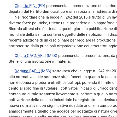
Giuditta PINI
(PD)
preannuncia la presentazione di una risol
deputati del Partito democratico e si associa alla richiesta di 
Nel ricordare che la legge n. 242 del 2016 è frutto di un la
diverse forze politiche, ritiene utile procedere a un approfond
Ricorda altresì che è attesa in questi giorni la pubblicazione d
mondiale della sanità sui temi oggetto delle risoluzioni in disc
recente adozione di un disciplinare per regolare la produzione 
sottoscritto dalla principali organizzazione dei produttori agric
Chiara GAGNARLI
(M5S)
preannuncia la presentazione, da
Stelle, di una risoluzione in materia.
Doriana SARLI
(M5S)
sottolinea che la legge n. 242 del 20
alla normativa sulle sostanze stupefacenti in quanto la canapa
non è idonea a produrre effetti psicotropi, ponendo il limite di
cento al solo fine di tutelare i coltivatori in caso di un'accide
contenuto di tale sostanza lievemente superiore a quello norma
coltivazione della canapa industriale ha registrato una decisa 
nuova normativa, con significative ricadute anche in campo o
analogamente a quello che accade per sostanze di natura diver