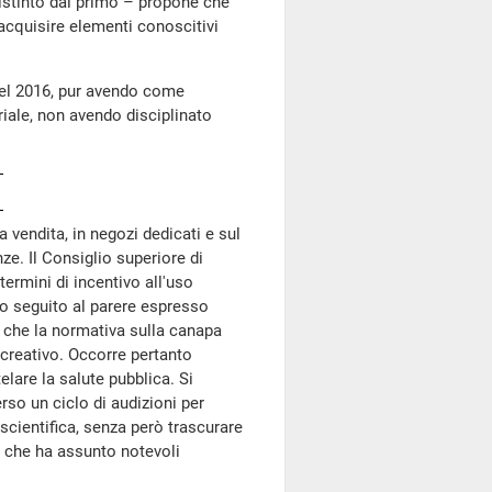
istinto dal primo – propone che
 acquisire elementi conoscitivi
del 2016, pur avendo come
riale, non avendo disciplinato
a vendita, in negozi dedicati e sul
nze. Il Consiglio superiore di
termini di incentivo all'uso
to seguito al parere espresso
e che la normativa sulla canapa
icreativo. Occorre pertanto
telare la salute pubblica. Si
rso un ciclo di audizioni per
 scientifica, senza però trascurare
a che ha assunto notevoli