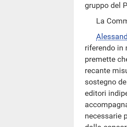
gruppo del P
La Commis
Alessan
riferendo in
premette che
recante misu
sostegno dell
editori indi
accompagna 
necessarie pe