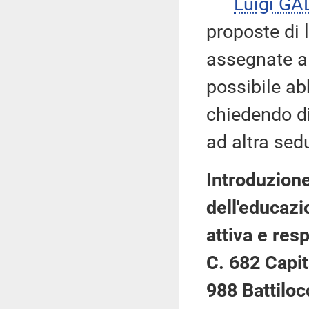
Luigi GA
proposte di 
assegnate al
possibile ab
chiedendo di 
ad altra sed
Introduzion
dell'educazi
attiva e res
C. 682 Capit
988 Battiloc