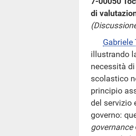
7-00050 Toc
di valutazi
(Discussione 
Gabriel
illustrando l
necessità di
scolastico 
principio as
del servizio 
governo: qu
governance