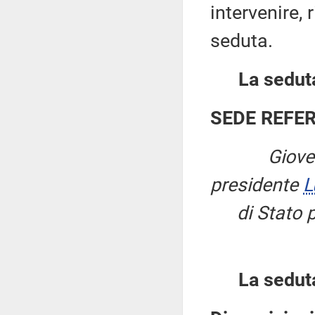
intervenire, 
seduta.
La seduta
SEDE REFE
Giove
presidente
L
di Stato p
La sedut