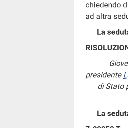
chiedendo di 
ad altra sed
La seduta
RISOLUZIO
Giove
presidente
L
di Stato p
La sedut