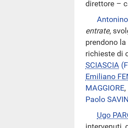
direttore – c
Antonin
entrate
, svo
prendono la
richieste di
SCIASCIA
(F
Emiliano F
MAGGIORE
,
Paolo SAVIN
Ugo PA
intervenuti, 