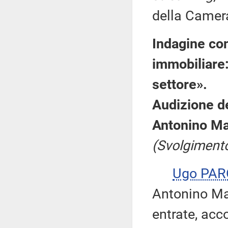
della Camera
Indagine con
immobiliare:
settore».
Audizione de
Antonino Ma
(Svolgimento
Ugo PA
Antonino Mag
entrate, acc