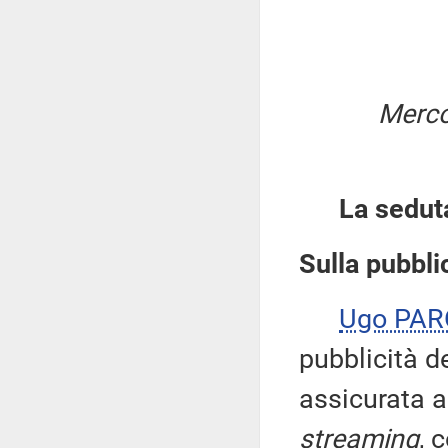
Merco
La sedut
Sulla pubblic
Ugo PA
pubblicità d
assicurata a
streaming
, 