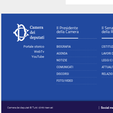
Il Presidente
Il Sen
della Camera
della 
Portale storico
BIOGRAFIA
L'ISTITU
WebTv
AGENDA
LAVORI 
YouTube
NOTIZIE
LEGGI E
COMUNICATI
ATTUALI
DISCORSI
RELAZIO
FOTO/VIDEO
Social m
Camera dei deputati © Tutti i diritti riservati