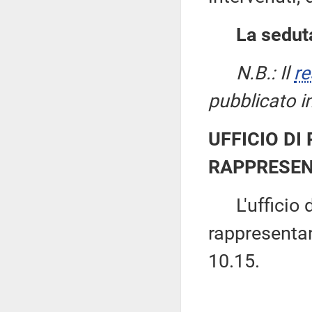
La seduta
N.B.: Il
re
pubblicato i
UFFICIO DI
RAPPRESEN
L'ufficio di
rappresentant
10.15.