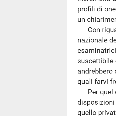
profili di o
un chiarime
Con riguard
nazionale d
esaminatrici
suscettibile
andrebbero q
quali farvi f
Per quel che
disposizioni 
quello priva