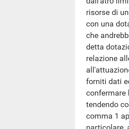
dall'atro limi
risorse di u
con una dota
che andrebbe
detta dotazi
relazione al
all'attuazio
forniti dati 
confermare l
tendendo con
comma 1 appa
particolare,