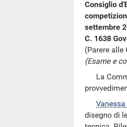
Consiglio d'
competizioni
settembre 2
C. 1638 Gov
(Parere alle 
(Esame e con
La Commiss
provvedimen
Vanessa
disegno di l
tecnica. Rile