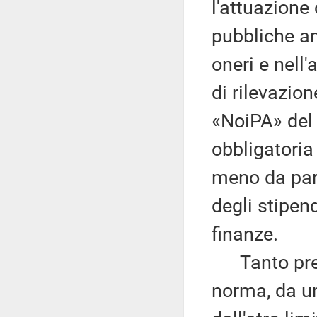
l'attuazione
pubbliche am
oneri e nell'
di rilevazio
«NoiPA» del 
obbligatoria 
meno da part
degli stipen
finanze.
Tanto preme
norma, da un