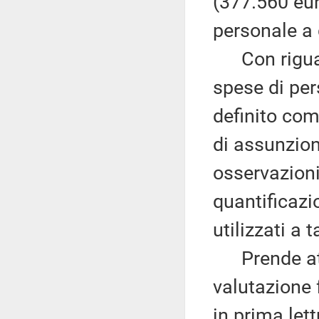
(377.560 euro
personale a 
Con riguard
spese di per
definito com
di assunzion
osservazioni 
quantificazio
utilizzati a 
Prende atto,
valutazione 
in prima lett