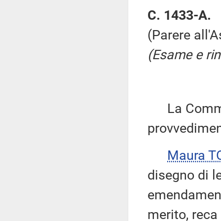
C. 1433-A.
(Parere all'
(Esame e rin
La Commiss
provvedimen
Maura T
disegno di l
emendamenti
merito, reca 