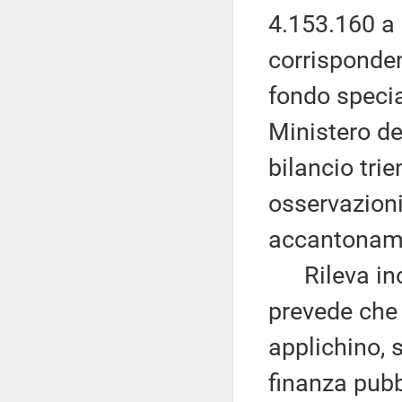
4.153.160 a
corrisponde
fondo specia
Ministero de
bilancio tri
osservazioni
accantonamen
Rileva inolt
prevede che 
applichino, 
finanza pubbl