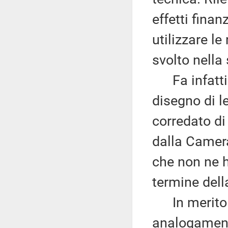
effetti fina
utilizzare l
svolto nella 
Fa infatti p
disegno di l
corredato di
dalla Camera
che non ne h
termine dell
In merito ai
analogament