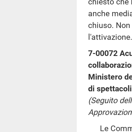
chiesto che 
anche median
chiuso. Non 
l'attivazione
7-00072 Acu
collaborazion
Ministero dei
di spettacoli
(Seguito del
Approvazione
Le Commiss