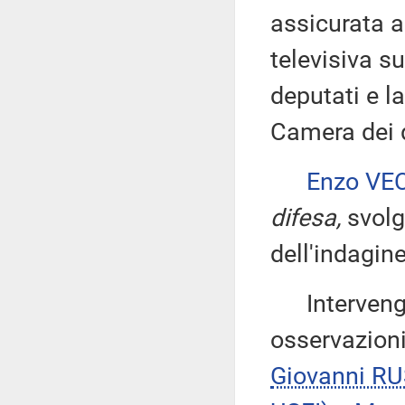
assicurata a
televisiva s
deputati e l
Camera dei 
Enzo VE
difesa,
svolg
dell'indagin
Intervengon
osservazioni
Giovanni R