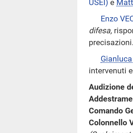
USEI)
e
Mat
Enzo VE
difesa,
rispo
precisazioni
Gianluca
intervenuti 
Audizione d
Addestramen
Comando Gen
Colonnello V