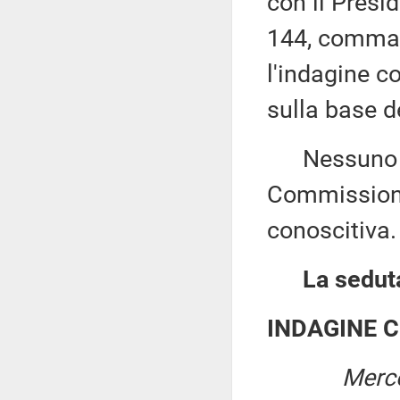
con il Presid
144, comma 1
l'indagine c
sulla base 
Nessuno chi
Commissione
conoscitiva.
La seduta
INDAGINE 
Merco