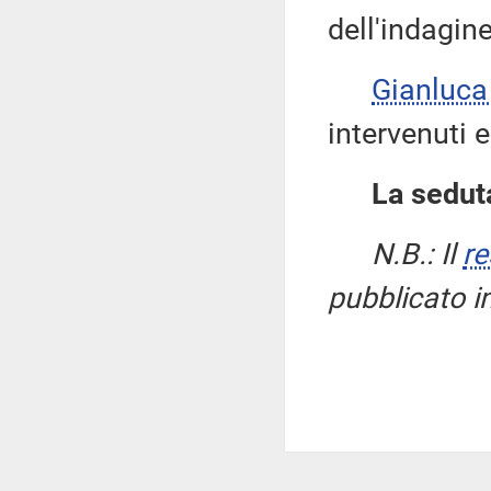
dell'indagin
Gianluca
intervenuti 
La seduta
N.B.: Il
re
pubblicato i