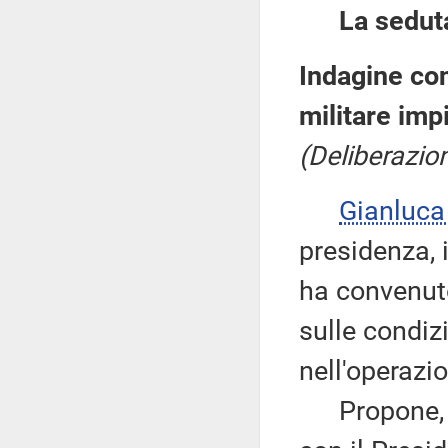
La sedut
Indagine con
militare imp
(Deliberazio
Gianluca
presidenza, 
ha convenuto
sulle condiz
nell'operazi
Propone, qu