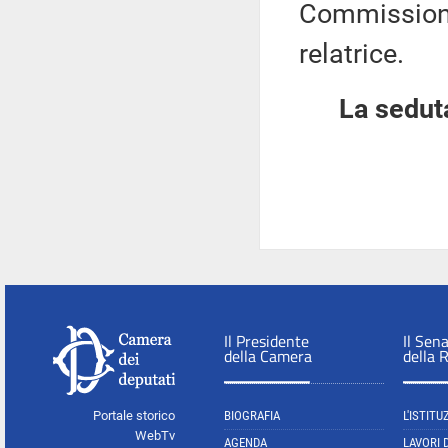
Commissione
relatrice.
La seduta
Il Presidente
Il Sen
della Camera
della 
Portale storico
BIOGRAFIA
L'ISTITU
WebTv
AGENDA
LAVORI 