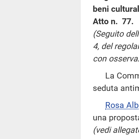
beni cultural
Atto n. 77.
(Seguito del
4, del regol
con osservaz
La Commissi
seduta antim
Rosa Al
una proposta
(vedi allegat