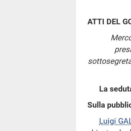
ATTI DEL 
Merco
pres
sottosegretar
La sedut
Sulla pubblic
Luigi GA