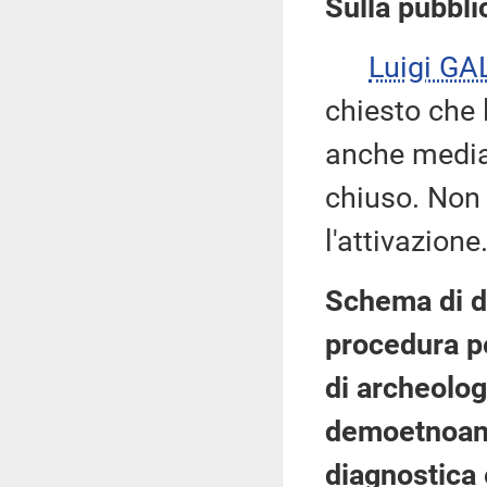
Sulla pubblic
Luigi GA
chiesto che 
anche median
chiuso. Non 
l'attivazione
Schema di d
procedura pe
di archeologi
demoetnoantr
diagnostica 