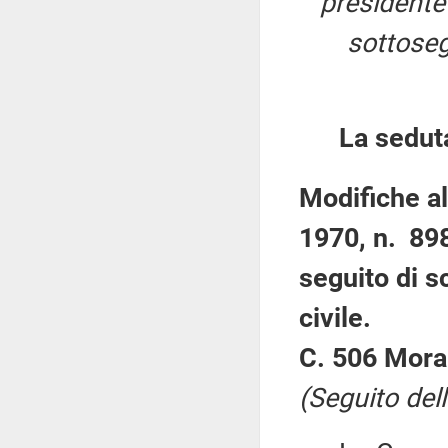
president
sottoseg
La sedut
Modifiche all
1970, n. 898
seguito di s
civile.
C. 506 Mora
(Seguito del