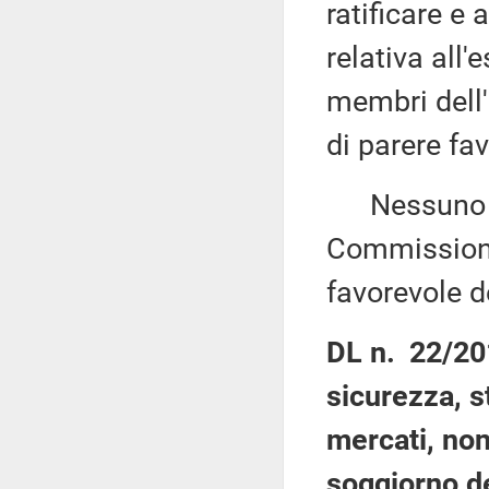
ratificare e
relativa all'
membri dell
di parere fa
Nessuno chi
Commissione
favorevole de
DL n. 22/20
sicurezza, st
mercati, nonc
soggiorno dei