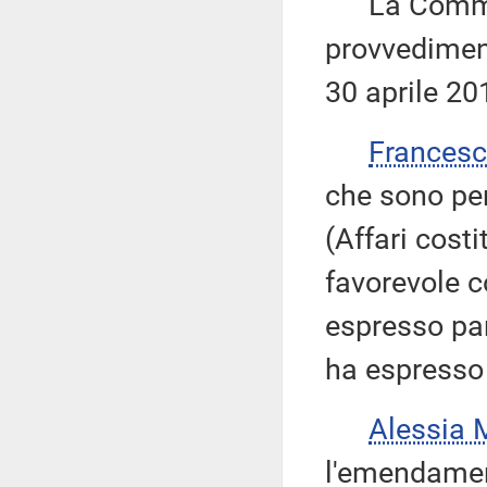
La Commiss
provvediment
30 aprile 20
Frances
che sono per
(Affari cost
favorevole c
espresso pare
ha espresso 
Alessia
l'emendame