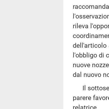
raccomanda l
l'osservazio
rileva l'oppo
coordinamen
dell'articol
l'obbligo di
nuove nozze,
dal nuovo n
Il sottose
parere favo
relatrice.