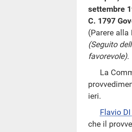
settembre 1
C. 1797 Gov
(Parere alla
(Seguito del
favorevole).
La Commiss
provvediment
ieri.
Flavio D
che il provv