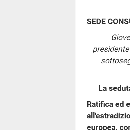
SEDE CONS
Giove
president
sottoseg
La sedut
Ratifica ed 
all'estradizi
europea, con