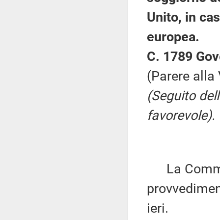
Unito, in ca
europea.
C. 1789 Gov
(Parere alla
(Seguito del
favorevole).
La Commiss
provvediment
ieri.