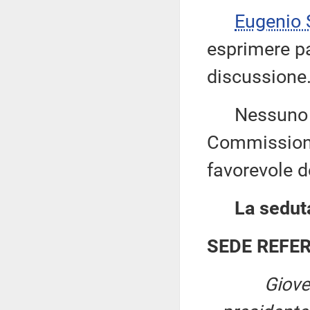
Eugenio
esprimere pa
discussione
Nessuno chi
Commissione
favorevole de
La seduta
SEDE REFE
Giove