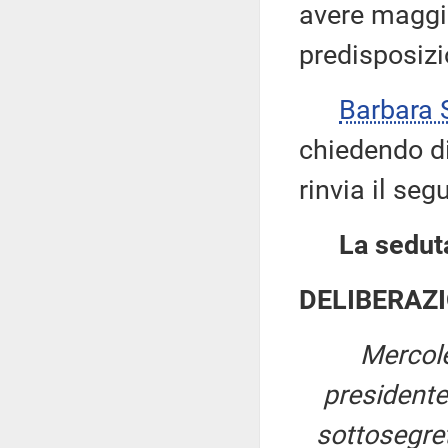
avere maggi
predisposizi
Barbara
chiedendo di
rinvia il seg
La seduta
DELIBERAZI
Mercol
president
sottosegret