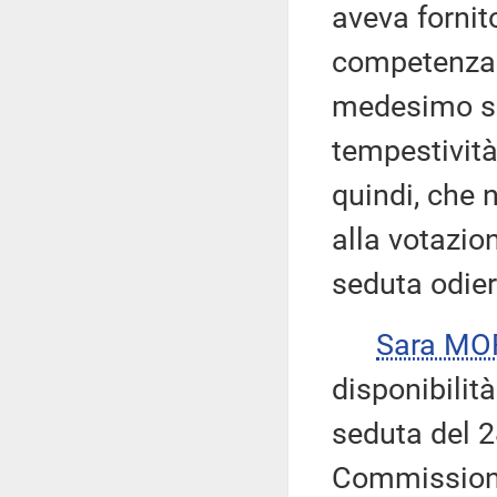
aveva fornit
competenza 
medesimo so
tempestività
quindi, che 
alla votazio
seduta odier
Sara M
disponibilità
seduta del 2
Commissione