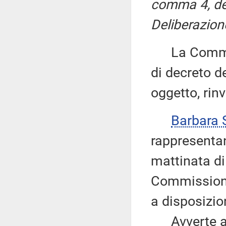
comma 4, de
Deliberazione 
La Commiss
di decreto d
oggetto, rin
Barbara
rappresentan
mattinata di
Commissione 
a disposizion
Avverte altr