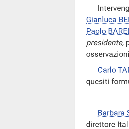
Intervengon
Gianluca B
Paolo BARE
presidente,
p
osservazioni
Carlo T
quesiti formu
Barbara
direttore Ita