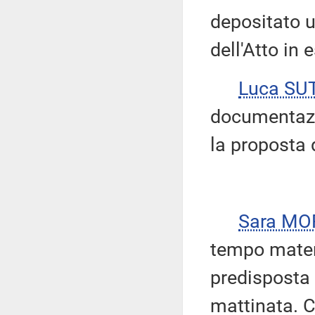
depositato u
dell'Atto in
Luca SU
documentazi
la proposta 
Sara M
tempo mater
predisposta 
mattinata. C