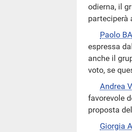
odierna, il 
parteciperà 
Paolo B
espressa da
anche il gru
voto, se que
Andrea 
favorevole d
proposta del
Giorgia