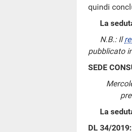
quindi concl
La seduta
N.B.: Il
re
pubblicato i
SEDE CONS
Mercol
pre
La sedut
DL 34/2019: