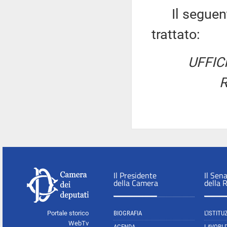
Il seguente 
trattato:
UFFIC
R
Il Presidente
Il Sen
della Camera
della 
Portale storico
BIOGRAFIA
L'ISTITU
WebTv
AGENDA
LAVORI 