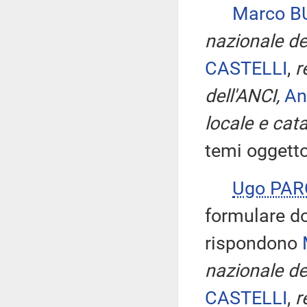
Marco 
nazionale de
CASTELLI
,
r
dell'ANCI,
An
locale e cat
temi oggetto
Ugo PA
formulare do
rispondono
nazionale de
CASTELLI
,
r