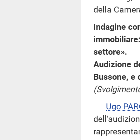
della Camera
Indagine con
immobiliare:
settore».
Audizione d
Bussone, e d
(Svolgimento
Ugo PA
dell'audizio
rappresentanz