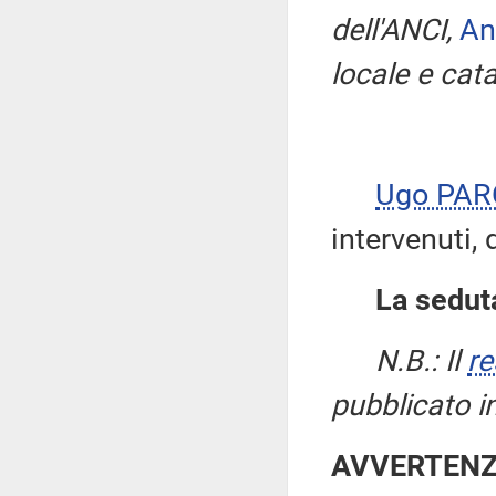
dell'ANCI,
An
locale e cata
Ugo PA
intervenuti, 
La seduta
N.B.: Il
re
pubblicato i
AVVERTEN