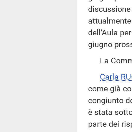
discussione 
attualmente 
dell'Aula pe
giugno pros
La Commiss
Carla R
come già com
congiunto de
è stata sott
parte dei ris