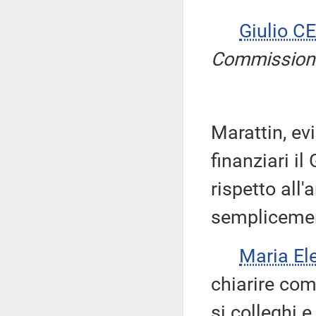
Giulio 
Commission
Marattin, ev
finanziari i
rispetto all'
semplicement
Maria E
chiarire come
si colleghi e 