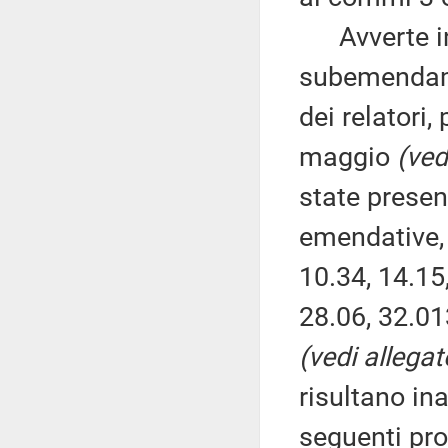
Avverte ino
subemendam
dei relatori
maggio
(ved
state presen
emendative, 
10.34, 14.15
28.06, 32.01
(vedi allegat
risultano in
seguenti pr