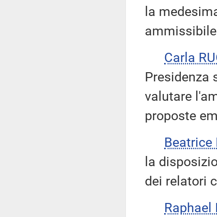
la medesima 
ammissibile
Carla R
Presidenza s
valutare l'a
proposte eme
Beatric
la disposizi
dei relatori
Raphael