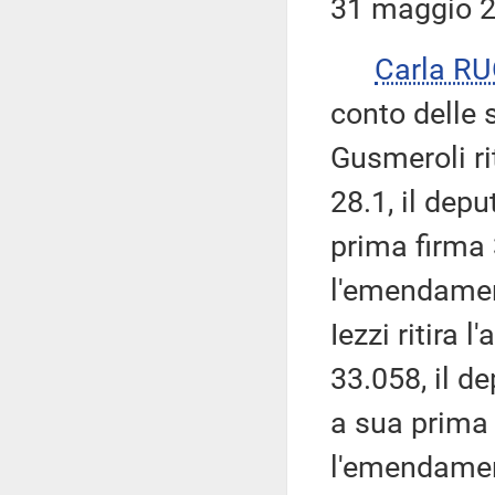
31 maggio 2
Carla R
conto delle 
Gusmeroli r
28.1, il dep
prima firma 
l'emendament
Iezzi ritira 
33.058, il de
a sua prima f
l'emendamen