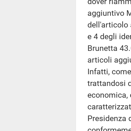
dover riamme
aggiuntivo M
dell'articol
e 4 degli ide
Brunetta 43.
articoli agg
Infatti, come
trattandosi 
economica, d
caratterizzat
Presidenza d
conformemen