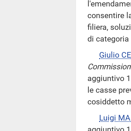
l'emendament
consentire la
filiera, solu
di categoria 
Giulio 
Commission
aggiuntivo 1
le casse prev
cosiddetto 
Luigi M
aggiuntivo 1