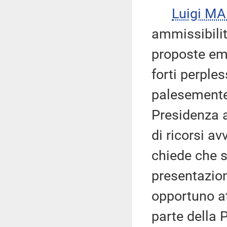
Luigi M
ammissibilit
proposte eme
forti perple
palesemente 
Presidenza a
di ricorsi a
chiede che si
presentazio
opportuno at
parte della P