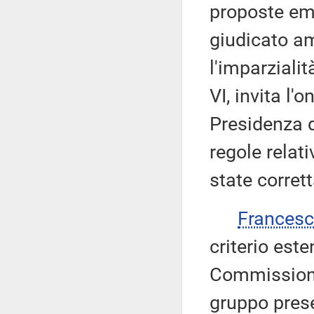
proposte eme
giudicato am
l'imparziali
VI, invita l'
Presidenza d
regole relat
state corret
Frances
criterio est
Commissioni,
gruppo pres