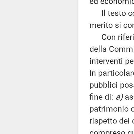
ed economic
Il testo co
merito si co
Con riferim
della Commis
interventi pe
In particola
pubblici pos
fine di:
a)
as
patrimonio cu
rispetto dei d
compreso que