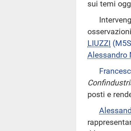
sui temi ogg
Intervengon
osservazioni
LIUZZI
(M5S
Alessandro
Francesc
Confindustri
posti e rende
Alessan
rappresentan