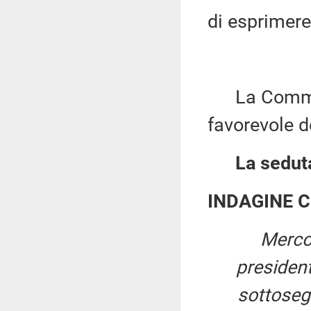
di esprimere
La Commiss
favorevole d
La seduta
INDAGINE 
Merco
presiden
sottosegr