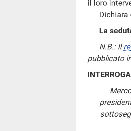
il loro interv
Dichiara qu
La seduta
N.B.: Il
re
pubblicato i
INTERROGA
Merco
presiden
sottosegr