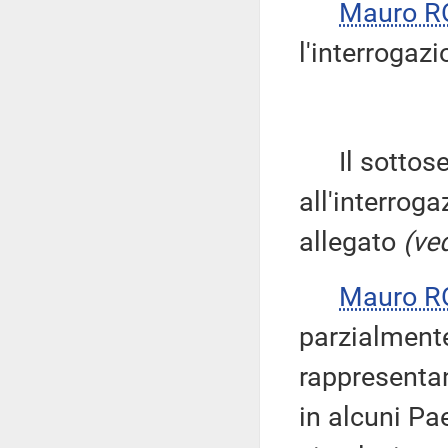
Mauro R
l'interrogazi
Il sottose
all'interroga
allegato
(ved
Mauro R
parzialmente
rappresenta
in alcuni Pa