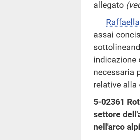
allegato
(ved
Raffaell
assai concis
sottolinean
indicazione 
necessaria p
relative alla
5-02361 Rote
settore dell'
nell'arco alp