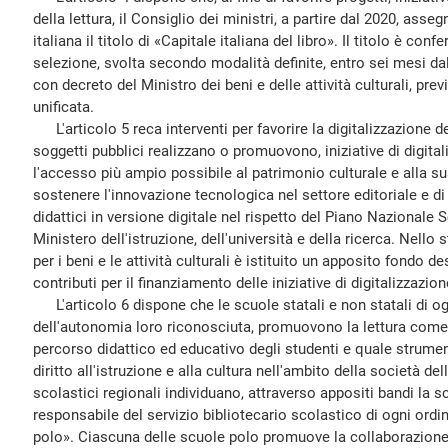
della lettura, il Consiglio dei ministri, a partire dal 2020, ass
italiana il titolo di «Capitale italiana del libro». Il titolo è conf
selezione, svolta secondo modalità definite, entro sei mesi dall
con decreto del Ministro dei beni e delle attività culturali, pre
unificata.
L'articolo 5 reca interventi per favorire la digitalizzazione de
soggetti pubblici realizzano o promuovono, iniziative di digital
l'accesso più ampio possibile al patrimonio culturale e alla sua 
sostenere l'innovazione tecnologica nel settore editoriale e di f
didattici in versione digitale nel rispetto del Piano Nazionale 
Ministero dell'istruzione, dell'università e della ricerca. Nello 
per i beni e le attività culturali è istituito un apposito fondo d
contributi per il finanziamento delle iniziative di digitalizzazion
L'articolo 6 dispone che le scuole statali e non statali di og
dell'autonomia loro riconosciuta, promuovono la lettura com
percorso didattico ed educativo degli studenti e quale strument
diritto all'istruzione e alla cultura nell'ambito della società del
scolastici regionali individuano, attraverso appositi bandi la 
responsabile del servizio bibliotecario scolastico di ogni ord
polo». Ciascuna delle scuole polo promuove la collaborazione t