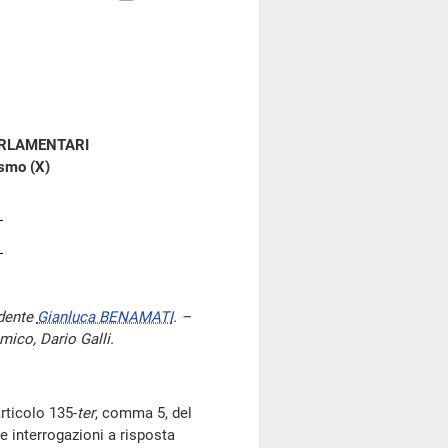
ARLAMENTARI
ismo (X)
idente
Gianluca BENAMATI
. –
mico, Dario Galli.
articolo 135-
ter
, comma 5, del
e interrogazioni a risposta