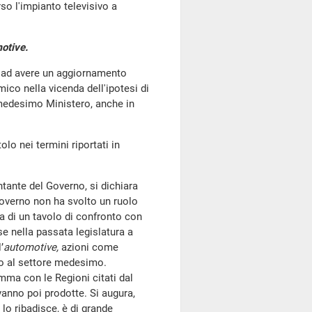
so l'impianto televisivo a
otive.
lta ad avere un aggiornamento
ico nella vicenda dell'ipotesi di
 medesimo Ministero, anche in
olo nei termini riportati in
entante del Governo, si dichiara
 Governo non ha svolto un ruolo
ra di un tavolo di confronto con
se nella passata legislatura a
’
automotive,
azioni come
to al settore medesimo.
amma con le Regioni citati dal
vanno poi prodotte. Si augura,
lo ribadisce, è di grande