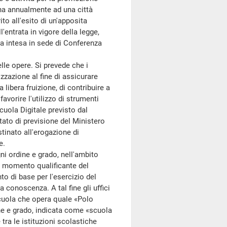
egna annualmente ad una città
erito all'esito di un'apposita
'entrata in vigore della legge,
via intesa in sede di Conferenza
lle opere. Si prevede che i
izzazione al fine di assicurare
libera fruizione, di contribuire a
avorire l'utilizzo di strumenti
Scuola Digitale previsto dal
stato di previsione del Ministero
estinato all'erogazione di
e.
ni ordine e grado, nell'ambito
e momento qualificante del
o di base per l'esercizio del
la conoscenza. A tal fine gli uffici
scuola che opera quale «Polo
ine e grado, indicata come «scuola
ra le istituzioni scolastiche