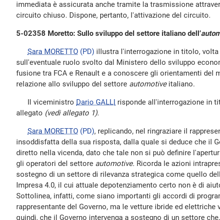
immediata è assicurata anche tramite la trasmissione attraver
circuito chiuso. Dispone, pertanto, l'attivazione del circuito.
5-02358 Moretto: Sullo sviluppo del settore italiano dell’
autom
Sara MORETTO
(PD)
illustra l'interrogazione in titolo, vo
sull'eventuale ruolo svolto dal Ministero dello sviluppo econom
fusione tra FCA e Renault e a conoscere gli orientamenti del
relazione allo sviluppo del settore
automotive
italiano.
Il viceministro
Dario GALLI
risponde all'interrogazione in tit
allegato
(vedi allegato 1)
.
Sara MORETTO
(PD)
, replicando, nel ringraziare il rappres
insoddisfatta della sua risposta, dalla quale si deduce che il
diretto nella vicenda, dato che tale non si può definire l'apertu
gli operatori del settore
automotive.
Ricorda le azioni intrapre
sostegno di un settore di rilevanza strategica come quello dell
Impresa 4.0, il cui attuale depotenziamento certo non è di aiu
Sottolinea, infatti, come siano importanti gli accordi di progr
rappresentante del Governo, ma le vetture ibride ed elettriche 
quindi, che il Governo intervenga a sostegno di un settore che, 