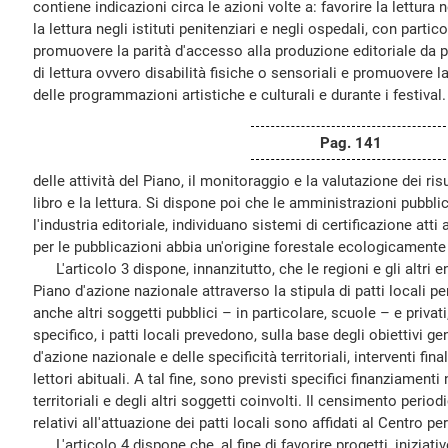
contiene indicazioni circa le azioni volte a: favorire la lettura
la lettura negli istituti penitenziari e negli ospedali, con partic
promuovere la parità d'accesso alla produzione editoriale da p
di lettura ovvero disabilità fisiche o sensoriali e promuovere la 
delle programmazioni artistiche e culturali e durante i festival
Pag. 141
delle attività del Piano, il monitoraggio e la valutazione dei risu
libro e la lettura. Si dispone poi che le amministrazioni pubbli
l'industria editoriale, individuano sistemi di certificazione atti 
per le pubblicazioni abbia un'origine forestale ecologicamente
L'articolo 3 dispone, innanzitutto, che le regioni e gli altri en
Piano d'azione nazionale attraverso la stipula di patti locali per
anche altri soggetti pubblici – in particolare, scuole – e privati,
specifico, i patti locali prevedono, sulla base degli obiettivi ge
d'azione nazionale e delle specificità territoriali, interventi fi
lettori abituali. A tal fine, sono previsti specifici finanziamenti 
territoriali e degli altri soggetti coinvolti. Il censimento periodi
relativi all'attuazione dei patti locali sono affidati al Centro per 
L'articolo 4 dispone che, al fine di favorire progetti, iniziati