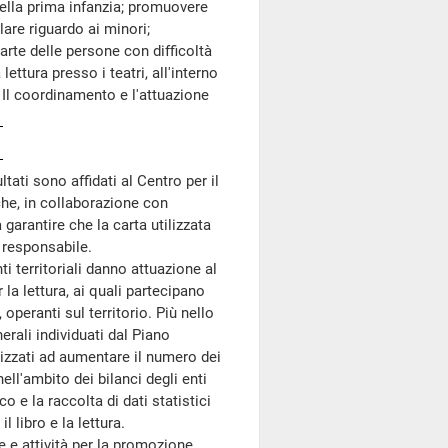
 nella prima infanzia; promuovere
olare riguardo ai minori;
arte delle persone con difficoltà
lettura presso i teatri, all'interno
. Il coordinamento e l'attuazione
ltati sono affidati al Centro per il
che, in collaborazione con
a garantire che la carta utilizzata
 responsabile.
ti territoriali danno attuazione al
 la lettura, ai quali partecipano
 operanti sul territorio. Più nello
nerali individuati dal Piano
nalizzati ad aumentare il numero dei
nell'ambito dei bilanci degli enti
co e la raccolta di dati statistici
il libro e la lettura.
ve e attività per la promozione