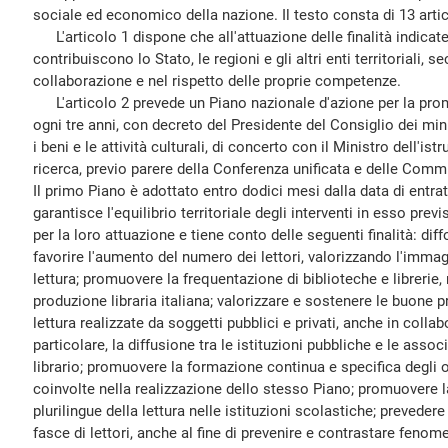
sociale ed economico della nazione. Il testo consta di 13 artic
L'articolo 1 dispone che all'attuazione delle finalità indicate
contribuiscono lo Stato, le regioni e gli altri enti territoriali, s
collaborazione e nel rispetto delle proprie competenze.
L'articolo 2 prevede un Piano nazionale d'azione per la prom
ogni tre anni, con decreto del Presidente del Consiglio dei min
i beni e le attività culturali, di concerto con il Ministro dell'istr
ricerca, previo parere della Conferenza unificata e delle Com
Il primo Piano è adottato entro dodici mesi dalla data di entrata
garantisce l'equilibrio territoriale degli interventi in esso prev
per la loro attuazione e tiene conto delle seguenti finalità: diff
favorire l'aumento del numero dei lettori, valorizzando l'immagi
lettura; promuovere la frequentazione di biblioteche e librerie
produzione libraria italiana; valorizzare e sostenere le buone 
lettura realizzate da soggetti pubblici e privati, anche in colla
particolare, la diffusione tra le istituzioni pubbliche e le asso
librario; promuovere la formazione continua e specifica degli ope
coinvolte nella realizzazione dello stesso Piano; promuovere l
plurilingue della lettura nelle istituzioni scolastiche; prevedere
fasce di lettori, anche al fine di prevenire e contrastare fenome