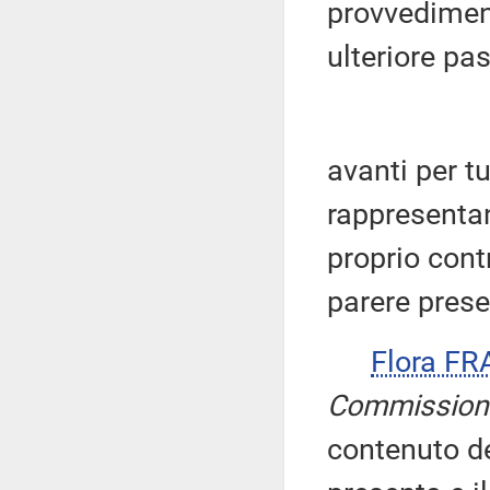
provvedimen
ulteriore pa
avanti per tut
rappresentant
proprio cont
parere prese
Flora FR
Commission
contenuto de