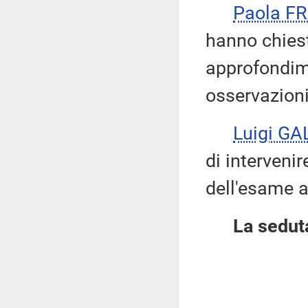
Paola F
hanno chiest
approfondim
osservazioni
Luigi GA
di intervenire
dell'esame a
La seduta