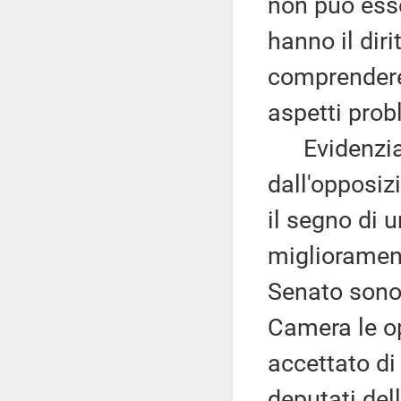
non può esse
hanno il dir
comprendere 
aspetti prob
Evidenzia c
dall'opposiz
il segno di 
migliorament
Senato sono 
Camera le o
accettato di 
deputati de