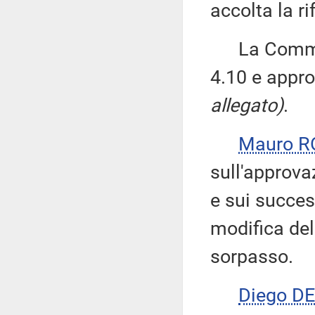
accolta la r
La Commiss
4.10 e appr
allegato)
.
Mauro R
sull'approv
e sui succe
modifica del
sorpasso.
Diego D