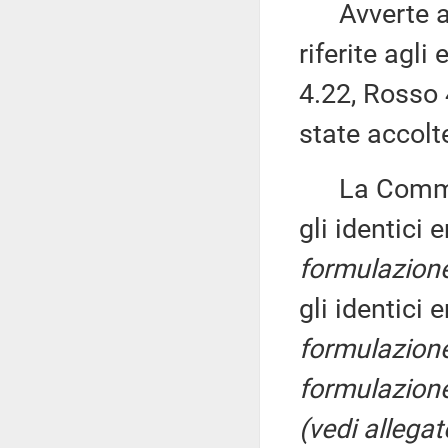
Avverte alt
riferite agl
4.22, Rosso
state accolt
La Commissi
gli identic
formulazion
gli identic
formulazion
formulazion
(vedi allegat