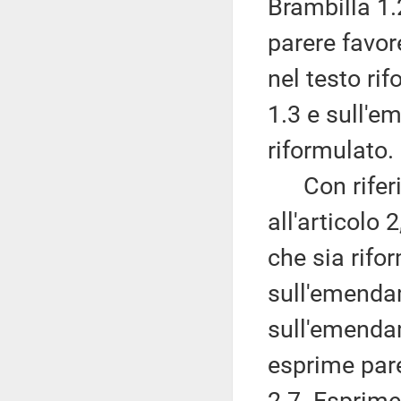
Brambilla 1.
parere favo
nel testo ri
1.3 e sull'e
riformulato.
Con riferi
all'articolo
che sia rifor
sull'emenda
sull'emendam
esprime par