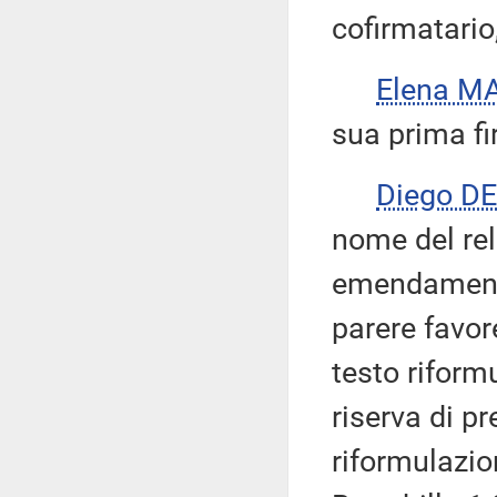
cofirmatario
Elena M
sua prima fi
Diego D
nome del rel
emendamenti 
parere favor
testo riform
riserva di p
riformulazi