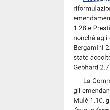
riformulazion
emendamenti
1.28 e Prest
nonché agli 
Bergamini 2.
state accolt
Gebhard 2.7 è
La Commissi
gli emendam
Mulè 1.10, g