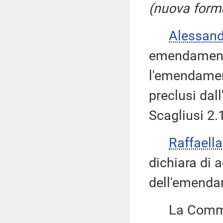
(nuova formu
Alessan
emendamenti
l'emendamen
preclusi da
Scagliusi 2
Raffaell
dichiara di 
dell'emenda
La Commissi