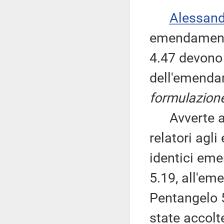
Alessan
emendamenti
4.47 devono 
dell'emenda
formulazion
Avverte alt
relatori agl
identici em
5.19, all'em
Pentangelo 5
state accolt