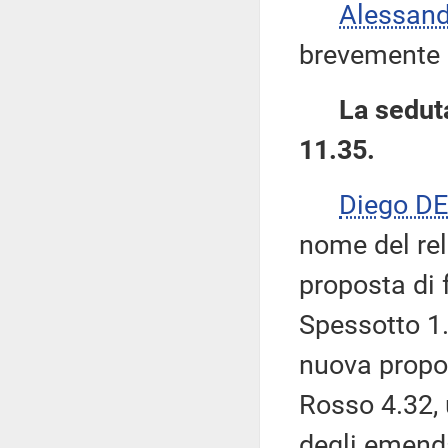
Alessan
brevemente 
La seduta
11.35.
Diego D
nome del re
proposta di
Spessotto 1.
nuova propo
Rosso 4.32,
degli emenda