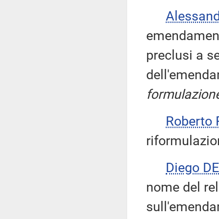
Alessan
emendamenti
preclusi a s
dell'emenda
formulazion
Roberto
riformulazi
Diego D
nome del rel
sull'emenda