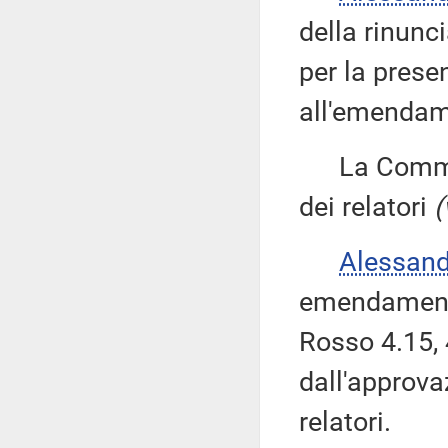
della rinunc
per la pres
all'emendame
La Commiss
dei relatori
(
Alessan
emendamenti
Rosso 4.15, 
dall'approv
relatori.