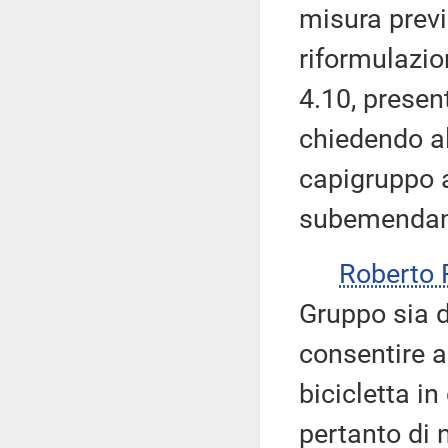
misura previs
riformulazi
4.10, prese
chiedendo al
capigruppo a
subemendam
Roberto
Gruppo sia d
consentire a
bicicletta i
pertanto di 