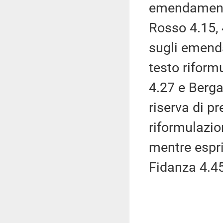
emendamenti
Rosso 4.15, 
sugli emenda
testo rifor
4.27 e Berga
riserva di p
riformulazi
mentre espr
Fidanza 4.45