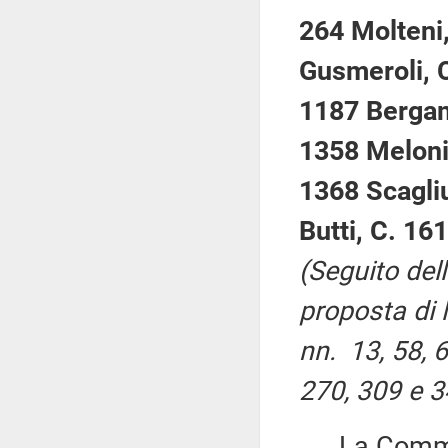
264 Molteni,
Gusmeroli, C
1187 Bergam
1358 Meloni,
1368 Scagliu
Butti, C. 16
(Seguito del
proposta di 
nn. 13, 58, 6
270, 309 e 3
La Commiss