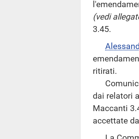
l'emendamen
(vedi allega
3.45.
Alessan
emendamenti
ritirati.
Comunica al
dai relatori
Maccanti 3.4
accettate da
La Commis