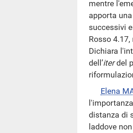
mentre l'em
apporta una
successivi 
Rosso 4.17, 
Dichiara l'i
dell’
iter
del 
riformulazi
Elena M
l'importanza
distanza di 
laddove non s