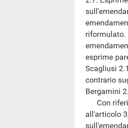
2.7. Esprime
sull'emenda
emendamenti
riformulato.
emendamenti
esprime par
Scagliusi 2.
contrario s
Bergamini 2
Con riferi
all'articolo
sull'emendam