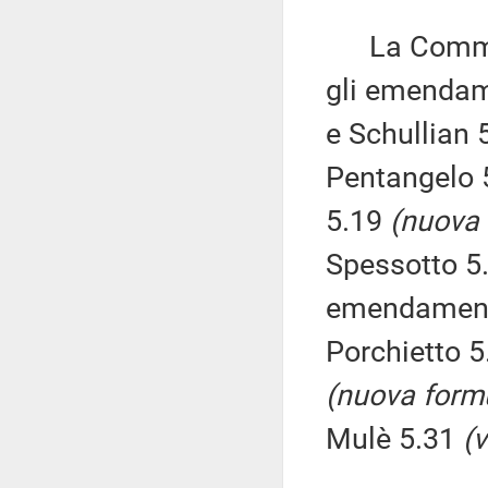
La Commissi
gli emendam
e Schullian 
Pentangelo 
5.19
(nuova 
Spessotto 5
emendament
Porchietto 
(nuova form
Mulè 5.31
(v