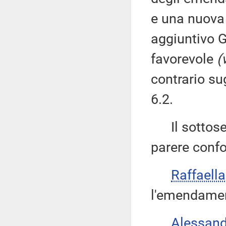
e una nuova 
aggiuntivo G
favorevole
(
contrario s
6.2.
Il sottose
parere confo
Raffaell
l'emendamen
Alessan