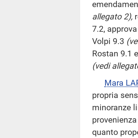
emendamenti
allegato 2),
r
7.2, approva
Volpi 9.3
(ve
Rostan 9.1 
(vedi allegat
Mara LA
propria sensi
minoranze li
provenienza
quanto propo