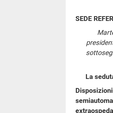
SEDE REFE
Marte
presiden
sottosegr
La sedut
Disposizioni 
semiautomat
extraospeda