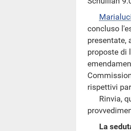
Schullian 9.
Marialuc
concluso l'
presentate, a
proposte di 
emendamenti
Commissioni
rispettivi par
Rinvia, quin
provvediment
La seduta