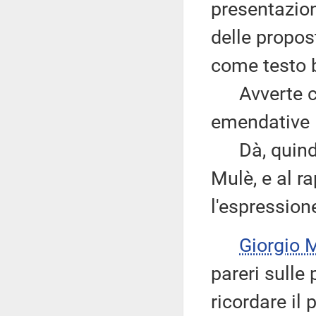
presentazion
delle propos
come testo 
Avverte che
emendative
Dà, quindi, 
Mulè, e al r
l'espression
Giorgio
pareri sulle
ricordare il