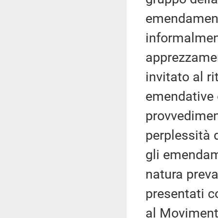
emendamenti
informalment
apprezzament
invitato al r
emendative c
provvediment
perplessità 
gli emendame
natura preva
presentati c
al Movimento