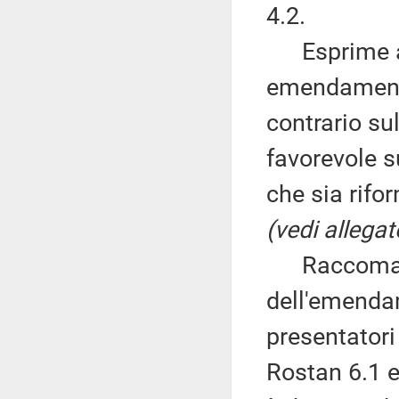
4.2.
Esprime alt
emendamenti 
contrario su
favorevole 
che sia rifor
(vedi allegat
Raccomanda
dell'emendame
presentatori
Rostan 6.1 e