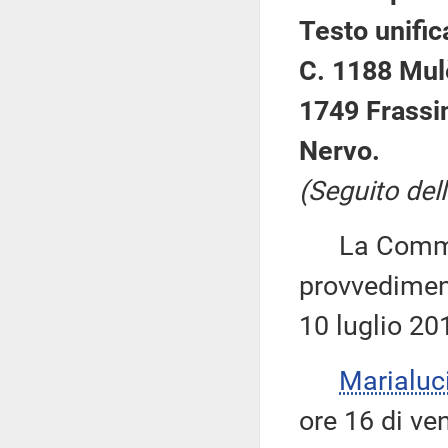
Testo unific
C. 1188 Mulè
1749 Frassin
Nervo.
(Seguito dell
La Commiss
provvediment
10 luglio 20
Marialuc
ore 16 di ven