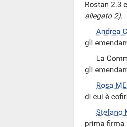
Rostan 2.3 
allegato 2)
.
Andrea 
gli emendame
La Commissi
gli emendame
Rosa M
di cui è cofi
Stefano
prima firma 