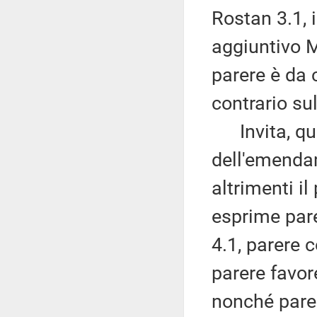
Rostan 3.1, i
aggiuntivo M
parere è da 
contrario sul
Invita, quind
dell'emenda
altrimenti il
esprime par
4.1, parere 
parere favo
nonché pare