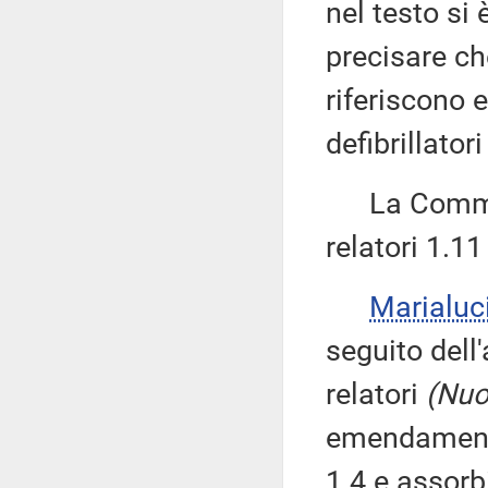
nel testo si
precisare che
riferiscono 
defibrillatori
La Commiss
relatori 1.1
Marialuc
seguito del
relatori
(Nuo
emendamenti 
1.4 e assorb