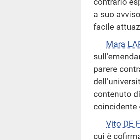
contrario es
a suo avviso
facile attua
Mara LA
sull'emenda
parere contr
dell'universi
contenuto di
coincidente 
Vito DE 
cui è cofirm