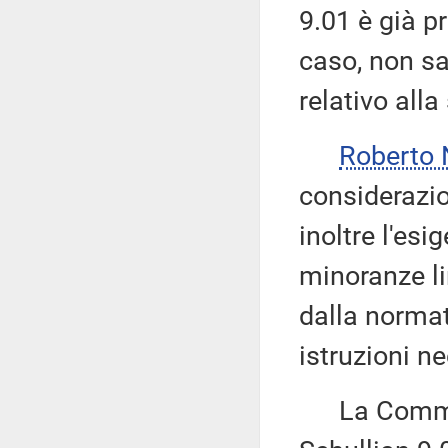
9.01 è già p
caso, non sa
relativo alla
Roberto
considerazio
inoltre l'esi
minoranze l
dalla normati
istruzioni ne
La Commissi