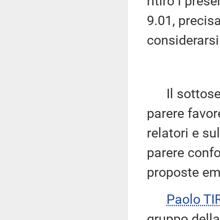
ritiro i pres
9.01, precis
considerarsi
Il sottose
parere favor
relatori e su
parere confo
proposte em
Paolo T
gruppo della