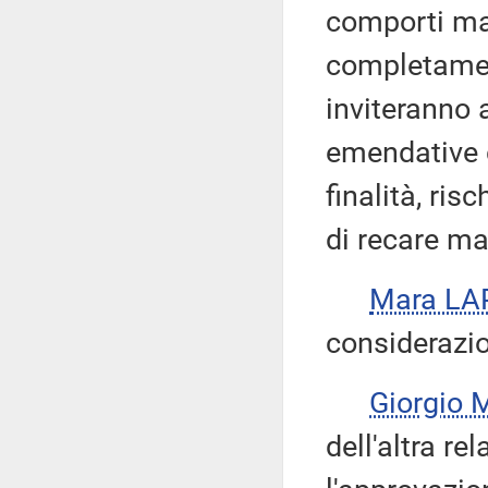
comporti mag
completamen
inviteranno a
emendative c
finalità, ris
di recare mag
Mara LA
considerazio
Giorgio
dell'altra r