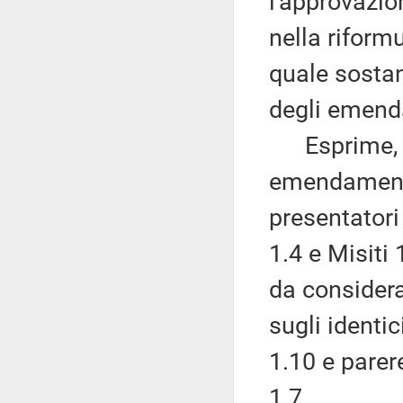
l'approvazio
nella riform
quale sostan
degli emenda
Esprime, qu
emendamenti 
presentatori
1.4 e Misiti 
da considera
sugli ident
1.10 e pare
1.7.