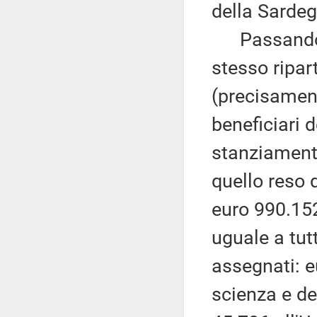
della Sardeg
Passando al
stesso ripar
(precisament
beneficiari d
stanziamento
quello reso d
euro 990.152
uguale a tutt
assegnati: e
scienza e de