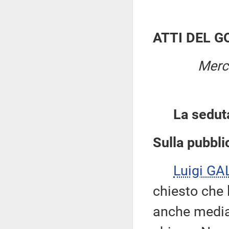
ATTI DEL 
Merco
La sedut
Sulla pubblic
Luigi GA
chiesto che 
anche median