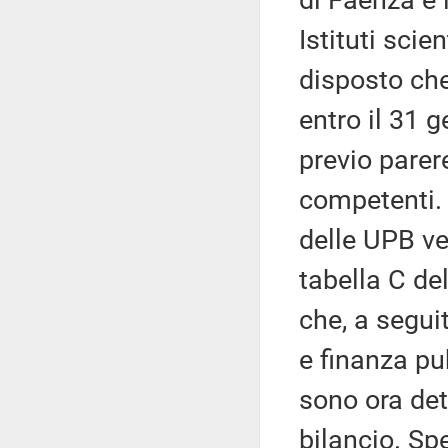
di Faenza e 
Istituti scie
disposto che
entro il 31 g
previo pare
competenti. 
delle UPB ve
tabella C del
che, a seguit
e finanza pu
sono ora det
bilancio. Spe