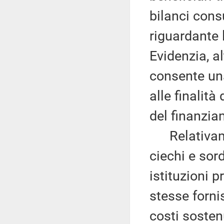
bilanci cons
riguardante l
Evidenzia, a
consente una
alle finalità
del finanzia
Relativament
ciechi e sor
istituzioni p
stesse forni
costi sostenu