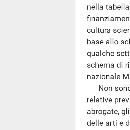
nella tabell
finanziamento
cultura scien
base allo s
qualche sett
schema di ri
nazionale M
Non sono, in
relative pre
abrogate, gl
delle arti e 