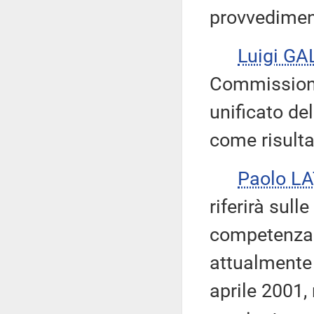
provvedimen
Luigi GA
Commissione
unificato de
come risult
Paolo L
riferirà sull
competenza 
attualmente 
aprile 2001, 