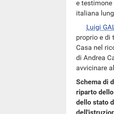
e testimone 
italiana lung
Luigi GA
proprio e di
Casa nel ric
di Andrea Cam
avvicinare all
Schema di de
riparto dell
dello stato 
dell'istruzio