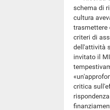
schema di ri
cultura aveva
trasmettere 
criteri di as
dell'attività
invitato il 
tempestivame
«un'approfon
critica sull'e
rispondenza 
finanziament