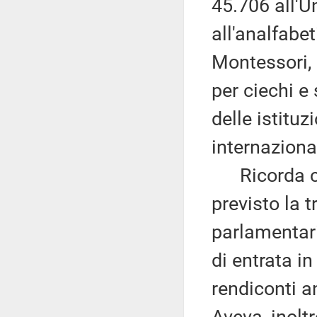
45.706 all'U
all'analfabe
Montessori, 
per ciechi e
delle istitu
internaziona
Ricorda che
previsto la 
parlamentari
di entrata in
rendiconti an