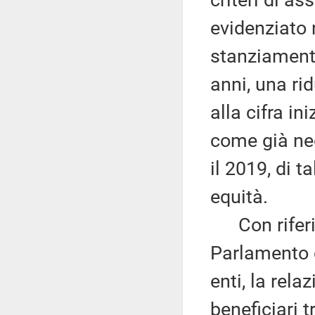
criteri di a
evidenziato n
stanziamento
anni, una rid
alla cifra i
come già neg
il 2019, di t
equità.
Con riferim
Parlamento de
enti, la rela
beneficiari 