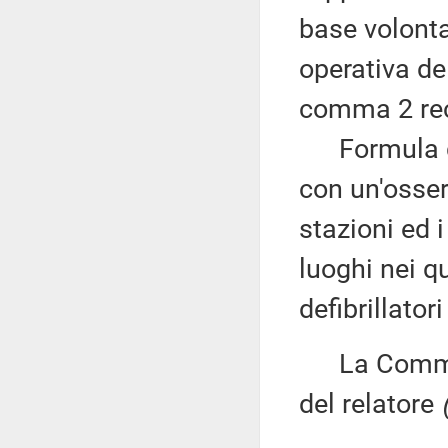
base volonta
operativa de
comma 2 reca
Formula qui
con un'osser
stazioni ed i
luoghi nei qu
defibrillator
La Commiss
del relatore