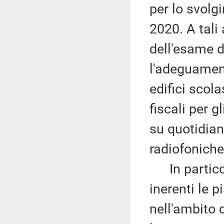
per lo svol
2020. A tali
dell'esame de
l'adeguament
edifici scolas
fiscali per g
su quotidiani
radiofoniche 
In particola
inerenti le p
nell'ambito d