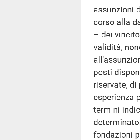
assunzioni d
corso alla d
– dei vincito
validità, no
all'assunzio
posti dispon
riservate, d
esperienza p
termini indi
determinato.
fondazioni po