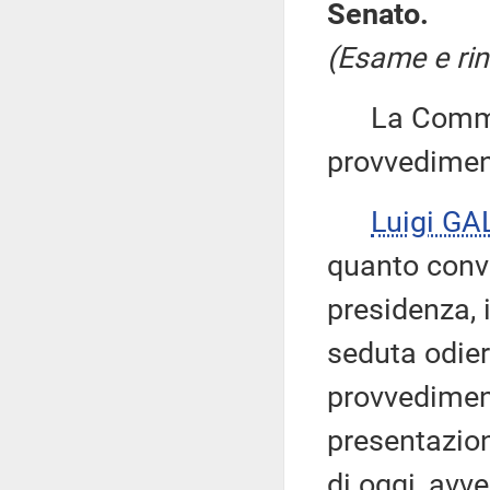
Senato.
(Esame e rin
La Commiss
provvedimen
Luigi GA
quanto conve
presidenza, 
seduta odier
provvediment
presentazion
di oggi, avv