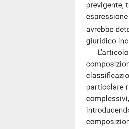
previgente, t
espressione 
avrebbe dete
giuridico inc
L'articolo 3
composizion
classificazi
particolare 
complessivi,
introducendo
composizion