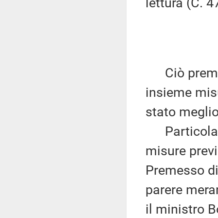
lettura (C. 4
Ciò premess
insieme misu
stato meglio
Particolarme
misure previ
Premesso di 
parere mera
il ministro B