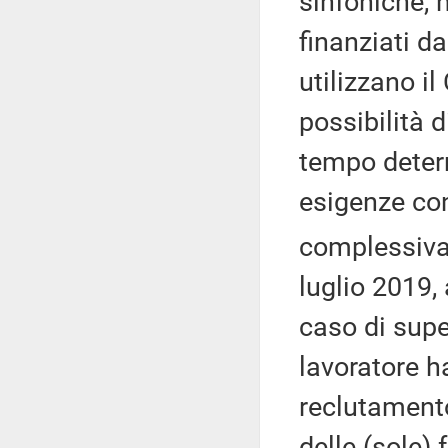
sinfoniche, n
finanziati d
utilizzano i
possibilità d
tempo deter
esigenze con
complessiva 
luglio 2019, 
caso di supe
lavoratore ha
reclutament
delle (sole)