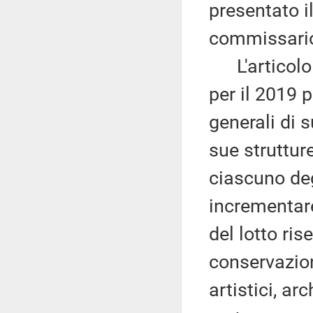
presentato i
commissario
L'articolo 
per il 2019 
generali di 
sue struttur
ciascuno deg
incrementare 
del lotto ris
conservazione
artistici, arc