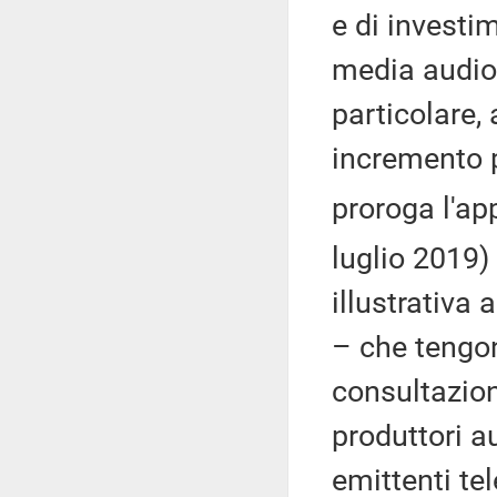
e di investim
media audiovi
particolare,
incremento p
proroga l'ap
luglio 2019) 
illustrativa
– che tengon
consultazion
produttori a
emittenti tel