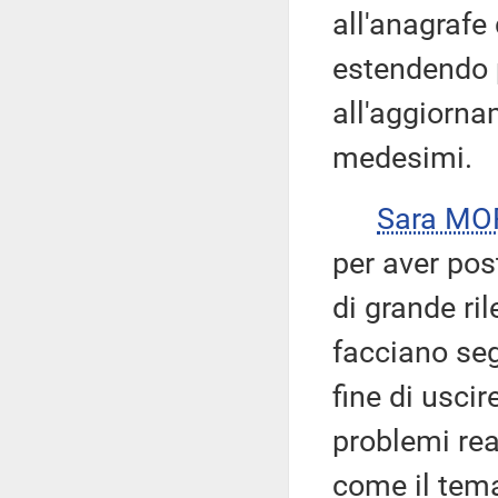
all'anagrafe 
estendendo 
all'aggiorna
medesimi.
Sara M
per aver pos
di grande ri
facciano seg
fine di usci
problemi real
come il tema