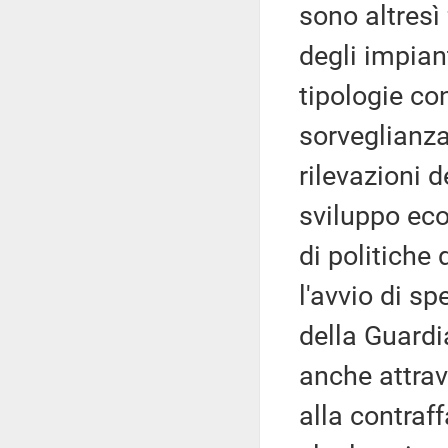
sono altresì 
degli impiant
tipologie con
sorveglianza 
rilevazioni d
sviluppo ec
di politiche
l'avvio di sp
della Guardia
anche attrave
alla contraf