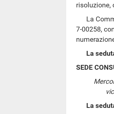
risoluzione,
La Commiss
7-00258, co
numerazione
La seduta
SEDE CONS
Mercol
vi
La sedut