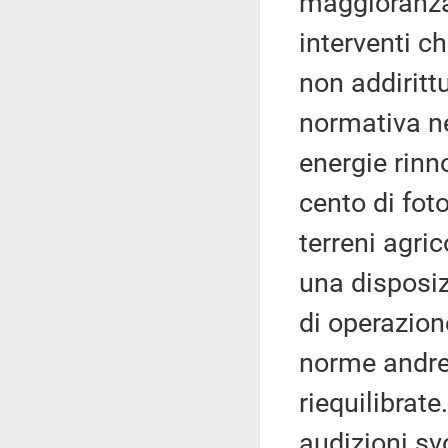
maggioranza 
interventi c
non addiritt
normativa ne
energie rinn
cento di fot
terreni agri
una disposiz
di operazion
norme andreb
riequilibrat
audizioni sv