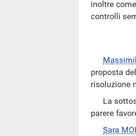
inoltre com
controlli sem
Massimi
proposta del
risoluzione n
La sottose
parere favor
Sara M