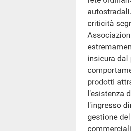
rete ordinari
autostradali
criticità seg
Associazioni 
estremament
insicura dal 
comportament
prodotti att
l'esistenza 
l'ingresso di
gestione dell
commercializ