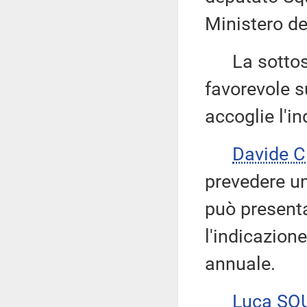
Ministero de
La sottose
favorevole s
accoglie l'i
Davide 
prevedere u
può presenta
l'indicazio
annuale.
Luca SQ