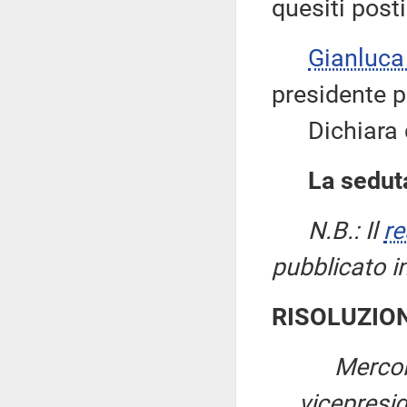
quesiti posti
Gianluc
presidente pe
Dichiara qu
La seduta
N.B.: Il
re
pubblicato i
RISOLUZIO
Mercol
vicepresi