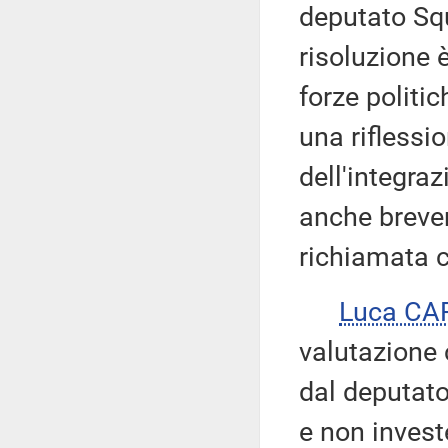
deputato Squ
risoluzione è
forze politi
una riflessi
dell'integra
anche breve
richiamata c
Luca CA
valutazione 
dal deputato
e non investe