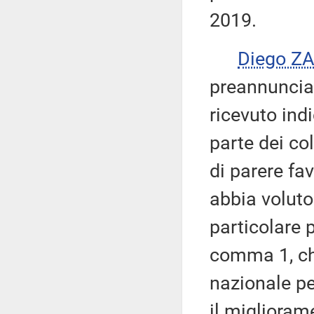
2019.
Diego Z
preannunciat
ricevuto ind
parte dei co
di parere fa
abbia voluto
particolare p
comma 1, ch
nazionale pe
il migliorame