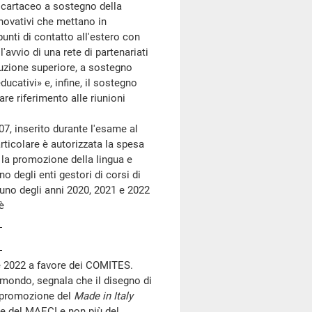
o cartaceo a sostegno della
nnovativi che mettano in
punti di contatto all'estero con
'avvio di una rete di partenariati
struzione superiore, a sostegno
educativi» e, infine, il sostegno
are riferimento alle riunioni
 inserito durante l'esame al
particolare è autorizzata la spesa
 la promozione della lingua e
no degli enti gestori di corsi di
scuno degli anni 2020, 2021 e 2022
è
 e 2022 a favore dei COMITES.
ondo, segnala che il disegno di
i promozione del
Made in Italy
ne del MAECI e non più del