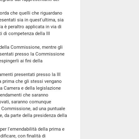
rda che quelli che riguardano
entati sia in quest'ultima, sia
è peraltro applicata in via di
i di competenza della III
della Commissione, mentre gli
esentati presso la Commissione
pingerli ai fini della
enti presentati presso la III
 prima che gli stessi vengano
la Camera e della legislazione
emendamenti che saranno
provati, saranno comunque
 V Commissione, ad una puntuale
e, da parte della presidenza della
er l'emendabilità della prima e
ficare, con finalità di