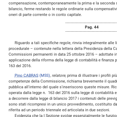
compensazione, contemporaneamente la prima e la seconda se
bilancio, ferme restando le regole ordinarie sulla compensativi
oneri di parte corrente o in conto capitale.
Pag. 44
Riguardo a tali specifiche regole, rinvia integralmente alle l
procedurale – contenute nella lettera della Presidenza della Ca
Commissioni permanenti in data 25 ottobre 2016 – adottate i
applicazione della riforma della legge di contabilità e finanza 
163 del 2016.
Pino CABRAS
(M5S)
,
relatore
, prima di illustrare i profili p
competenze della Commissione, richiama brevemente il quadro
pubblica all'interno del quale s'inseriscono queste misure. Ri
operata dalla legge n. 163 del 2016 sulla legge di contabilità 
a decorrere dalla legge di bilancio 2017 i contenuti delle previge
sono stati ricompresi in un unico provvedimento, costituito dal
riferita ad un periodo triennale ed articolata in due sezioni.
Evidenzia che la I Sezione svolge essenzialmente le funzion