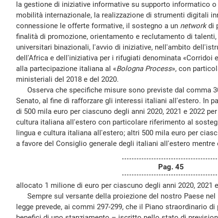
la gestione di iniziative informative su supporto informatico 
mobilità internazionale, la realizzazione di strumenti digitali i
connessione le offerte formative, il sostegno a un
network
di 
finalità di promozione, orientamento e reclutamento di talenti, l
universitari binazionali, l'avvio di iniziative, nell'ambito dell'i
dell'Africa e dell'iniziativa per i rifugiati denominata «Corridoi 
alla partecipazione italiana al «
Bologna Process
», con particol
ministeriali del 2018 e del 2020.
Osserva che specifiche misure sono previste dal comma 307,
Senato, al fine di rafforzare gli interessi italiani all'estero. In 
di 500 mila euro per ciascuno degli anni 2020, 2021 e 2022 per
cultura italiana all'estero con particolare riferimento al sosteg
lingua e cultura italiana all'estero; altri 500 mila euro per cia
a favore del Consiglio generale degli italiani all'estero mentre 
Pag. 45
allocato 1 milione di euro per ciascuno degli anni 2020, 2021
Sempre sul versante della proiezione del nostro Paese nel m
legge prevede, ai commi 297-299, che il Piano straordinario d
benefici di uno stanziamento – iscritto nello stato di previsio