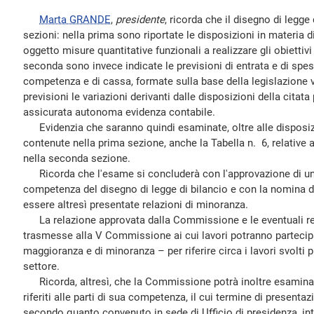
Marta GRANDE
,
presidente
, ricorda che il disegno di legg
sezioni: nella prima sono riportate le disposizioni in materia d
oggetto misure quantitative funzionali a realizzare gli obiettivi 
seconda sono invece indicate le previsioni di entrata e di spes
competenza e di cassa, formate sulla base della legislazione v
previsioni le variazioni derivanti dalle disposizioni della citata
assicurata autonoma evidenza contabile.
Evidenzia che saranno quindi esaminate, oltre alle disposiz
contenute nella prima sezione, anche la Tabella n. 6, relative a
nella seconda sezione.
Ricorda che l'esame si concluderà con l'approvazione di una 
competenza del disegno di legge di bilancio e con la nomina d
essere altresì presentate relazioni di minoranza.
La relazione approvata dalla Commissione e le eventuali re
trasmesse alla V Commissione ai cui lavori potranno partecipar
maggioranza e di minoranza – per riferire circa i lavori svolt
settore.
Ricorda, altresì, che la Commissione potrà inoltre esamina
riferiti alle parti di sua competenza, il cui termine di presenta
secondo quanto convenuto in sede di Ufficio di presidenza, int