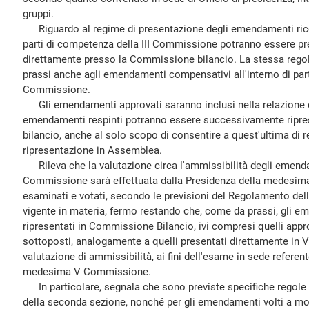
gruppi.
Riguardo al regime di presentazione degli emendamenti rico
parti di competenza della III Commissione potranno essere pres
direttamente presso la Commissione bilancio. La stessa regola 
prassi anche agli emendamenti compensativi all'interno di part
Commissione.
Gli emendamenti approvati saranno inclusi nella relazione 
emendamenti respinti potranno essere successivamente ripr
bilancio, anche al solo scopo di consentire a quest'ultima di res
ripresentazione in Assemblea.
Rileva che la valutazione circa l'ammissibilità degli emendam
Commissione sarà effettuata dalla Presidenza della medesima
esaminati e votati, secondo le previsioni del Regolamento del
vigente in materia, fermo restando che, come da prassi, gli 
ripresentati in Commissione Bilancio, ivi compresi quelli ap
sottoposti, analogamente a quelli presentati direttamente in
valutazione di ammissibilità, ai fini dell'esame in sede referent
medesima V Commissione.
In particolare, segnala che sono previste specifiche regole p
della seconda sezione, nonché per gli emendamenti volti a modi