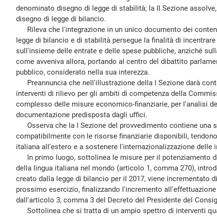
denominato disegno di legge di stabilità; la II Sezione assolve,
disegno di legge di bilancio.
Rileva che l'integrazione in un unico documento dei contenuti
legge di bilancio e di stabilità persegue la finalità di incentrar
sull'insieme delle entrate e delle spese pubbliche, anziché sul
come avveniva allora, portando al centro del dibattito parlament
pubblico, considerato nella sua interezza.
Preannuncia che nell'illustrazione della I Sezione darà cont
interventi di rilievo per gli ambiti di competenza della Commi
complesso delle misure economico-finanziarie, per l'analisi dell
documentazione predisposta dagli uffici.
Osserva che la I Sezione del provvedimento contiene una se
compatibilmente con le risorse finanziarie disponibili, tendon
italiana all'estero e a sostenere l'internazionalizzazione delle 
In primo luogo, sottolinea le misure per il potenziamento de
della lingua italiana nel mondo (articolo 1, comma 270), intro
creato dalla legge di bilancio per il 2017, viene incrementato d
prossimo esercizio, finalizzando l'incremento all'effettuazione 
dall'articolo 3, comma 3 del Decreto del Presidente del Consigl
Sottolinea che si tratta di un ampio spettro di interventi quali