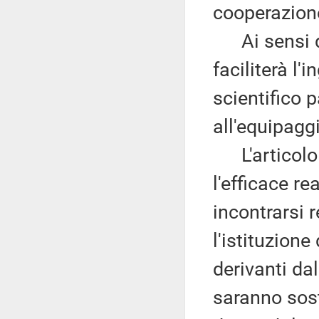
cooperazione
Ai sensi del
faciliterà l'
scientifico 
all'equipagg
L'articolo X
l'efficace r
incontrarsi 
l'istituzion
derivanti da
saranno soste