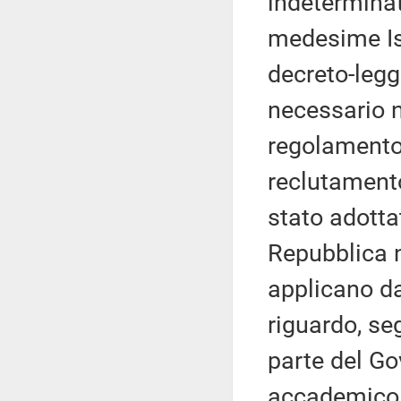
indetermina
medesime Isti
decreto-legg
necessario n
regolamento 
reclutamento
stato adotta
Repubblica n
applicano d
riguardo, se
parte del Go
accademico p