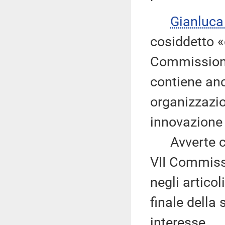
Gianluc
cosiddetto «
Commissione
contiene anc
organizzazio
innovazione 
Avverte che
VII Commiss
negli articol
finale della 
interesse.