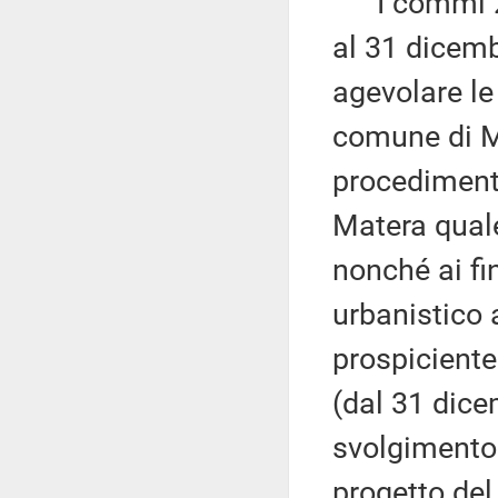
I commi 2 e
al 31 dicemb
agevolare le
comune di Mat
procedimenti 
Matera quale
nonché ai fi
urbanistico 
prospicient
(dal 31 dic
svolgimento 
progetto de