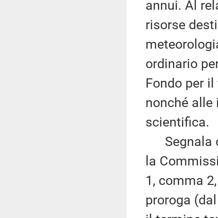
annui. Al re
risorse dest
meteorologia
ordinario per
Fondo per il
nonché alle i
scientifica.
Segnala che 
la Commissio
1, comma 2,
proroga (da