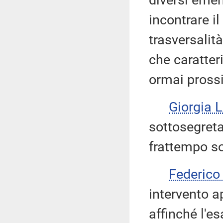
diversi eme
incontrare il
trasversalit
che caratteri
ormai prossi
Giorgia 
sottosegret
frattempo s
Federic
intervento ap
affinché l'