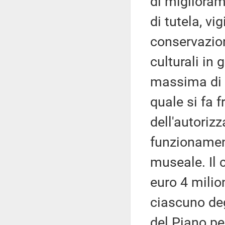
di miglioram
di tutela, vi
conservazion
culturali in 
massima di 1
quale si fa 
dell'autorizz
funzionamento
museale. Il 
euro 4 milion
ciascuno deg
del Piano pe