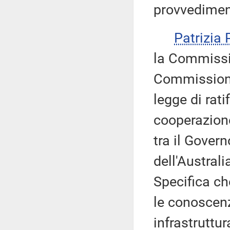
provvedime
Patrizia
la Commissi
Commissione 
legge di rat
cooperazione
tra il Gover
dell'Austral
Specifica ch
le conoscenz
infrastruttur