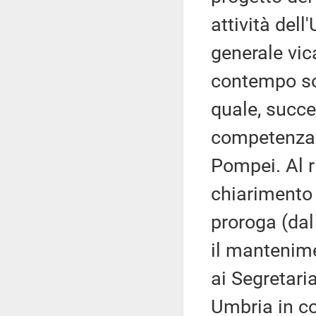
attività del
generale vica
contempo so
quale, succe
competenza 
Pompei. Al 
chiarimento
proroga (da
il mantenime
ai Segretari
Umbria in co