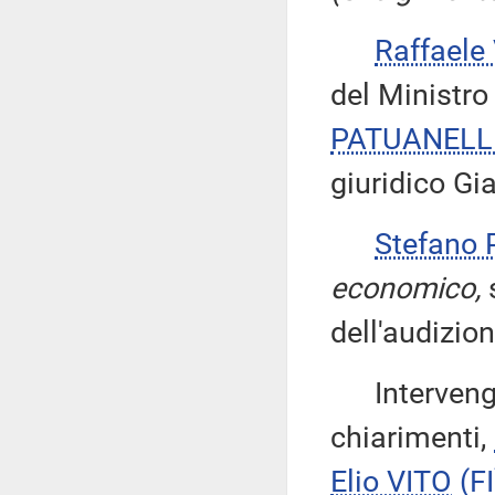
Raffaele
del Ministro
PATUANELL
giuridico Gi
Stefano
economico,
dell'audizion
Intervengon
chiarimenti,
Elio VITO
(FI