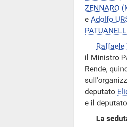
ZENNARO
(
e
Adolfo UR
PATUANELL
Raffaele
il Ministro P
Rende, quin
sull'organizz
deputato
El
e il deputat
La seduta