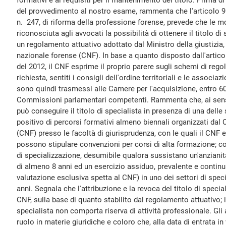
formativi e ai requisiti per il mantenimento del titolo. Prima di
del provvedimento al nostro esame, rammenta che l'articolo 9
n. 247, di riforma della professione forense, prevede che le mo
riconosciuta agli avvocati la possibilità di ottenere il titolo di
un regolamento attuativo adottato dal Ministro della giustizia,
nazionale forense (CNF). In base a quanto disposto dall'artic
del 2012, il CNF esprime il proprio parere sugli schemi di rego
richiesta, sentiti i consigli dell'ordine territoriali e le associa
sono quindi trasmessi alle Camere per l'acquisizione, entro 60 
Commissioni parlamentari competenti. Rammenta che, ai sensi 
può conseguire il titolo di specialista in presenza di una delle
positivo di percorsi formativi almeno biennali organizzati dal
(CNF) presso le facoltà di giurisprudenza, con le quali il CNF e g
possono stipulare convenzioni per corsi di alta formazione; c
di specializzazione, desumibile qualora sussistano un'anzianità 
di almeno 8 anni ed un esercizio assiduo, prevalente e continuat
valutazione esclusiva spetta al CNF) in uno dei settori di spec
anni. Segnala che l'attribuzione e la revoca del titolo di spec
CNF, sulla base di quanto stabilito dal regolamento attuativo; in
specialista non comporta riserva di attività professionale. Gli 
ruolo in materie giuridiche e coloro che, alla data di entrata in