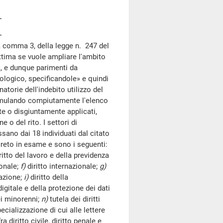
 3, comma 3, della legge n. 247 del
ttima se vuole ampliare l'ambito
sa, e dunque parimenti da
tologico, specificandole» e quindi
torie dell'indebito utilizzo del
formulando compiutamente l'elenco
te o disgiuntamente applicati,
e o del rito. I settori di
sano dai 18 individuati dal citato
creto in esame e sono i seguenti:
ritto del lavoro e della previdenza
ionale;
f)
diritto internazionale;
g)
gazione;
i)
diritto della
igitale e della protezione dei dati
dei minorenni;
n)
tutela dei diritti
cializzazione di cui alle lettere
a diritto civile, diritto penale e