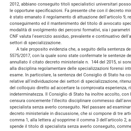
2012, abbiano conseguito titoli specialistici universitari posson
le opportune specificazioni. Fa presente che con il decreto mi
è stato emanato il regolamento di attuazione dell'articolo 9, re
conseguimento ed il mantenimento del titolo di avvocato specia
modalità di svolgimento dei percorsi formativi, sia i parametri ed
CNF valuta l'esercizio assiduo, prevalente e continuativo dell'a
settori di specializzazione.
A tale proposito evidenzia che, a seguito della sentenza del 
5575/2017, con la quale sono state confermate le sentenze de
annullato il citato decreto ministeriale n. 144 del 2015, si so
alla disciplina regolamentare delle specializzazioni forensi in
esame. In particolare, la sentenza del Consiglio di Stato ha c
relative all'individuazione dei settori di specializzazione, ritenu
del colloquio diretto ad accertare la comprovata esperienza, ri
indeterminatezza. Il Consiglio di Stato ha inoltre accolto, co
censura concernente l'illecito disciplinare commesso dall'avvo
specialista senza averlo conseguito. Nel passare ad esaminar
decreto ministeriale in discussione, che si compone di tre artic
comma 1, alla lettera
a)
sopprime il comma 3 dell'articolo 2, 
spende il titolo di specialista senza averlo conseguito, commett