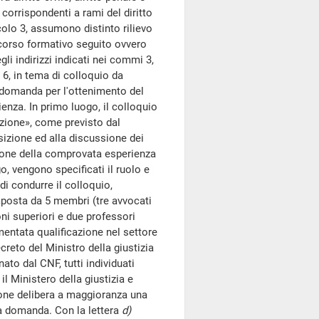
 corrispondenti a rami del diritto
olo 3, assumono distinto rilievo
percorso formativo seguito ovvero
i indirizzi indicati nei commi 3,
 6, in tema di colloquio da
i domanda per l'ottenimento del
enza. In primo luogo, il colloquio
azione», come previsto dal
sizione ed alla discussione dei
zione della comprovata esperienza
go, vengono specificati il ruolo e
i condurre il colloquio,
posta da 5 membri (tre avvocati
ioni superiori e due professori
mentata qualificazione nel settore
reto del Ministro della giustizia
ato dal CNF, tutti individuati
il Ministero della giustizia e
ione delibera a maggioranza una
lla domanda. Con la lettera
d)