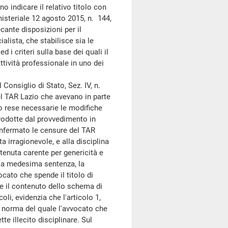
o indicare il relativo titolo con
nisteriale 12 agosto 2015, n. 144,
cante disposizioni per il
lista, che stabilisce sia le
 i criteri sulla base dei quali il
ttività professionale in uno dei
Consiglio di Stato, Sez. IV, n.
l TAR Lazio che avevano in parte
no rese necessarie le modifiche
trodotte dal provvedimento in
onfermato le censure del TAR
ta irragionevole, e alla disciplina
tenuta carente per genericità e
n la medesima sentenza, la
cato che spende il titolo di
e il contenuto dello schema di
oli, evidenzia che l'articolo 1,
a norma del quale l'avvocato che
e illecito disciplinare. Sul