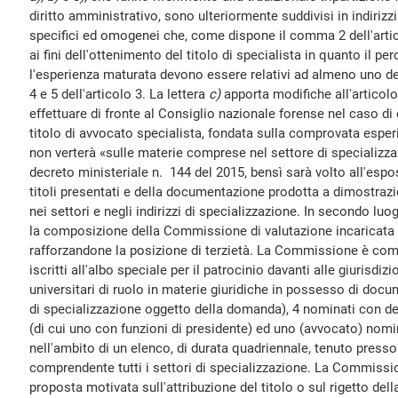
diritto amministrativo, sono ulteriormente suddivisi in indirizzi
specifici ed omogenei che, come dispone il comma 2 dell'artic
ai fini dell'ottenimento del titolo di specialista in quanto il 
l'esperienza maturata devono essere relativi ad almeno uno degl
4 e 5 dell'articolo 3. La lettera
c)
apporta modifiche all'articolo
effettuare di fronte al Consiglio nazionale forense nel caso d
titolo di avvocato specialista, fondata sulla comprovata esperi
non verterà «sulle materie comprese nel settore di specializz
decreto ministeriale n. 144 del 2015, bensì sarà volto all'espo
titoli presentati e della documentazione prodotta a dimostra
nei settori e negli indirizzi di specializzazione. In secondo luo
la composizione della Commissione di valutazione incaricata d
rafforzandone la posizione di terzietà. La Commissione è com
iscritti all'albo speciale per il patrocinio davanti alle giurisdiz
universitari di ruolo in materie giuridiche in possesso di docu
di specializzazione oggetto della domanda), 4 nominati con dec
(di cui uno con funzioni di presidente) ed uno (avvocato) nomin
nell'ambito di un elenco, di durata quadriennale, tenuto presso 
comprendente tutti i settori di specializzazione. La Commiss
proposta motivata sull'attribuzione del titolo o sul rigetto de