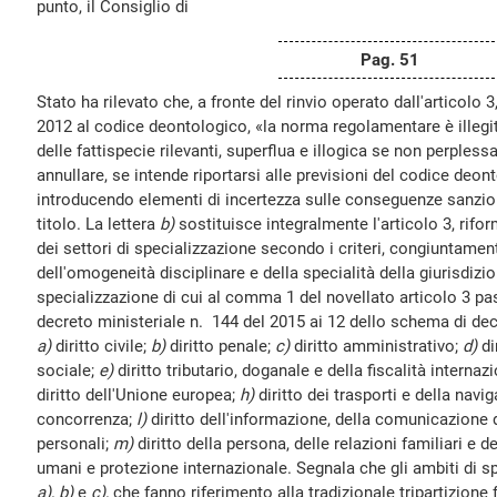
punto, il Consiglio di
Pag. 51
Stato ha rilevato che, a fronte del rinvio operato dall'articolo
2012 al codice deontologico, «la norma regolamentare è illegi
delle fattispecie rilevanti, superflua e illogica se non perples
annullare, se intende riportarsi alle previsioni del codice deon
introducendo elementi di incertezza sulle conseguenze sanziona
titolo. La lettera
b)
sostituisce integralmente l'articolo 3, ri
dei settori di specializzazione secondo i criteri, congiuntamen
dell'omogeneità disciplinare e della specialità della giurisdizion
specializzazione di cui al comma 1 del novellato articolo 3 pas
decreto ministeriale n. 144 del 2015 ai 12 dello schema di de
a)
diritto civile;
b)
diritto penale;
c)
diritto amministrativo;
d)
di
sociale;
e)
diritto tributario, doganale e della fiscalità internaz
diritto dell'Unione europea;
h)
diritto dei trasporti e della navi
concorrenza;
l)
diritto dell'informazione, della comunicazione d
personali;
m)
diritto della persona, delle relazioni familiari e 
umani e protezione internazionale. Segnala che gli ambiti di spe
a), b)
e
c),
che fanno riferimento alla tradizionale tripartizione fr