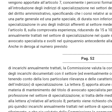
vengono apportate all'articolo 7, concernente i percorsi format
all'introduzione degli indirizzi di specializzazione nei settori del
del diritto amministrativo, specificando che i corsi relativi ai
una parte generale ed una parte speciale, di durata non inferio
specializzazione in uno degli indirizzi afferenti al settore med
l'articolo 8, sulla comprovata esperienza, riducendo da 15 a 10
annualmente trattati nel settore di specializzazione nel quale s
avvocato specialista e svolti nel quinquennio antecedente al
Anche in deroga al numero previsto
Pag. 52
di incarichi annualmente trattati, la Commissione valuta la con
degli incarichi documentati con il settore (ed eventualmente con
tenendo conto della loro particolare rilevanza e delle caratteri
dell'indirizzo) di specializzazione. La lettera
f),
apporta alcune m
materia di mantenimento del titolo di avvocato specialista per
professione nel settore di specializzazione; si tratta delle me
alla lettera
e)
relative all'articolo 8; pertanto viene richiesto 
più quindici incarichi annualmente trattati nel settore di specia