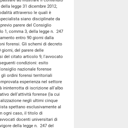
 passare ad illustrare il contenuto
 della legge 31 dicembre 2012,
dalità attraverso le quali è
 specialista siano disciplinate da
 previo parere del Consiglio
olo 1, comma 3, della legge n. 247
lamento entro 90 giorni dalla
zioni forensi. Gli schemi di decreto
giorni, del parere delle
del citato articolo 9, l'avvocato
 seguenti condizioni: esito
 Consiglio nazionale forense
li ordini forensi territoriali
omprovata esperienza nel settore
ininterrotta di iscrizione all'albo
ivo dell'attività forense (la cui
ializzazione negli ultimi cinque
ialista spettano esclusivamente al
 ogni caso, il titolo di
avvocati docenti universitari di
 vigore della legge n. 247 del