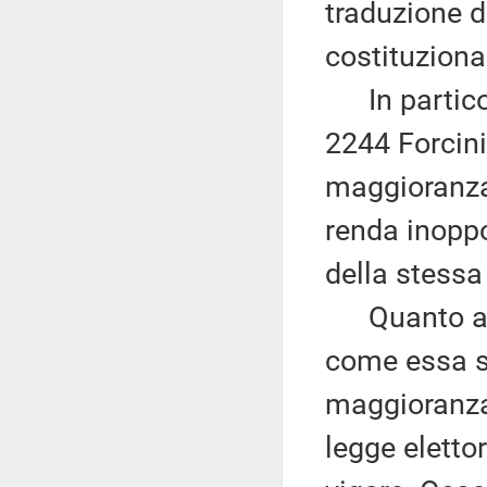
traduzione d
costituzional
In particola
2244 Forcin
maggioranza 
renda inoppo
della stessa
Quanto alla
come essa si
maggioranza 
legge eletto