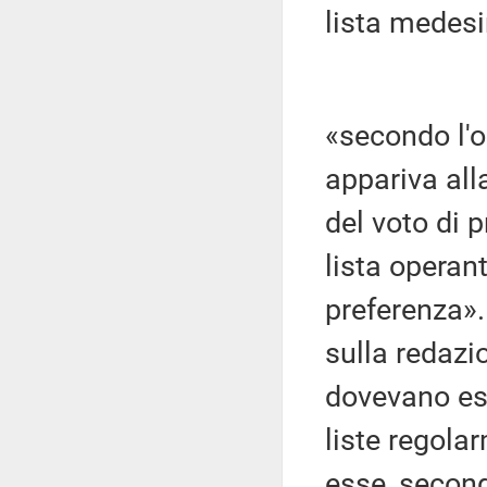
lista medes
«secondo l'o
appariva all
del voto di p
lista operan
preferenza».
sulla redazi
dovevano ess
liste regola
esse, second