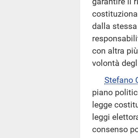
garantire il
costituziona
dalla stessa
responsabilit
con altra pi
volontà degli
Stefano
piano politic
legge costit
leggi eletto
consenso pos