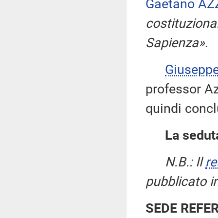
Gaetano AZ
costituziona
Sapienza»
.
Giusepp
professor Azz
quindi concl
La seduta
N.B.: Il
re
pubblicato i
SEDE REFE