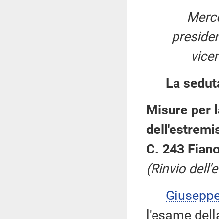
Merco
preside
vice
La sedut
Misure per l
dell'estremi
C. 243 Fiano
(Rinvio dell'
Giusepp
l'esame dell