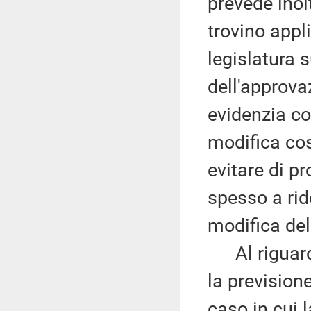
prevede inol
trovino appl
legislatura 
dell'approvaz
evidenzia co
modifica cos
evitare di p
spesso a rido
modifica dell
Al riguardo 
la prevision
caso in cui l