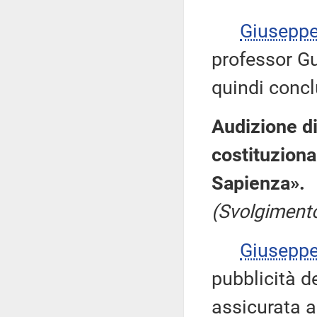
Giusepp
professor Gu
quindi concl
Audizione di
costituziona
Sapienza».
(Svolgimento
Giusepp
pubblicità d
assicurata a