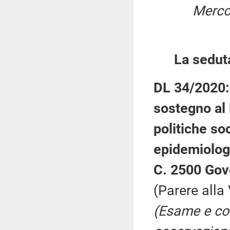
Merco
La sedut
DL 34/2020: 
sostegno al 
politiche so
epidemiolog
C. 2500 Gov
(Parere all
(Esame e co