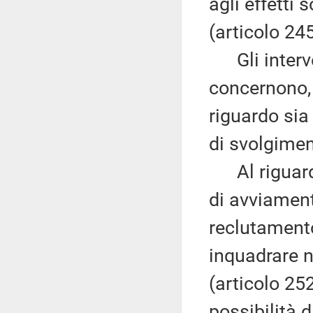
agli effetti
(articolo 245
Gli interven
concernono, 
riguardo sia
di svolgimen
Al riguardo
di avviament
reclutamento
inquadrare n
(articolo 252
possibilità 