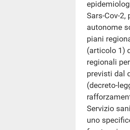
epidemiologi
Sars-Cov-2, p
autonome so
piani region
(articolo 1)
regionali pe
previsti dal
(decreto-leg
rafforzament
Servizio san
uno specific