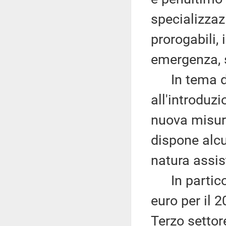
specializzaz
prorogabili, 
emergenza, s
In tema di p
all'introduz
nuova misura
dispone alcun
natura assis
In particol
euro per il 
Terzo settor