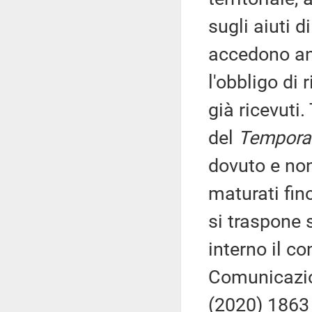
sugli aiuti 
accedono anc
l'obbligo di 
già ricevuti.
del
Tempora
dovuto e non
maturati fino
si traspone
interno il co
Comunicazio
(2020) 1863