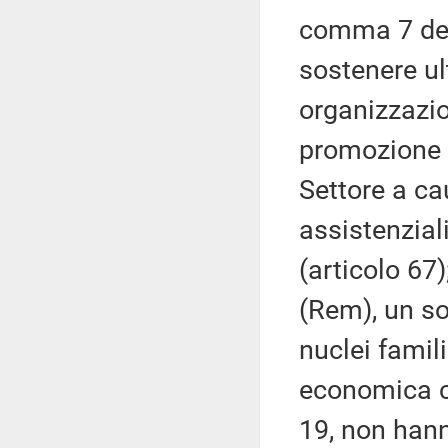
comma 7 dell
sostenere ul
organizzazio
promozione s
Settore a ca
assistenzial
(articolo 67)
(Rem), un so
nuclei famil
economica c
19, non hann