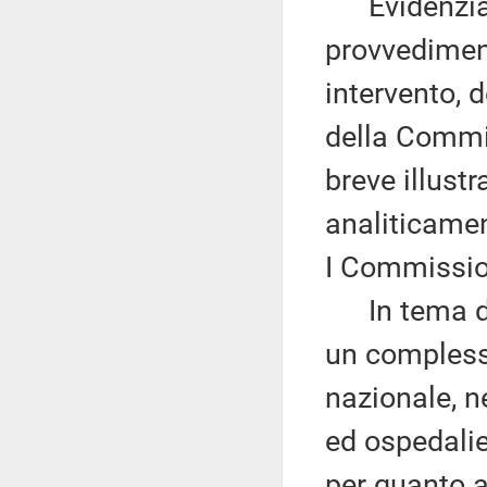
Evidenzia c
provvediment
intervento, 
della Commis
breve illust
analiticamen
I Commissio
In tema di s
un complessi
nazionale, ne
ed ospedalier
per quanto a