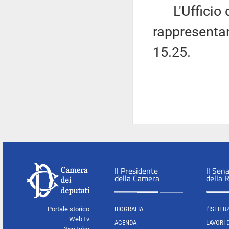
L'Ufficio di
rappresentant
15.25.
Il Presidente
Il Sen
della Camera
della 
Portale storico
BIOGRAFIA
L'ISTITU
WebTv
AGENDA
LAVORI 