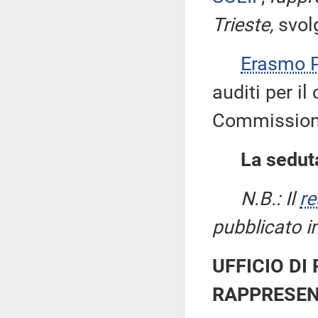
Trieste,
svol
Erasmo
auditi per il
Commissione
La seduta
N.B.: Il
re
pubblicato i
UFFICIO DI
RAPPRESEN