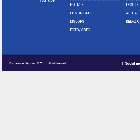
YouTube
NOTIZIE
LEGGI E
COMUNICATI
ATTUALI
DISCORSI
RELAZIO
FOTO/VIDEO
Social m
Camera dei deputati © Tutti i diritti riservati