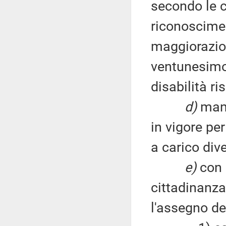
secondo le cl
riconoscime
maggiorazio
ventunesimo 
disabilità ri
d)
mant
in vigore per
a carico div
e)
con r
cittadinanza
l'assegno d