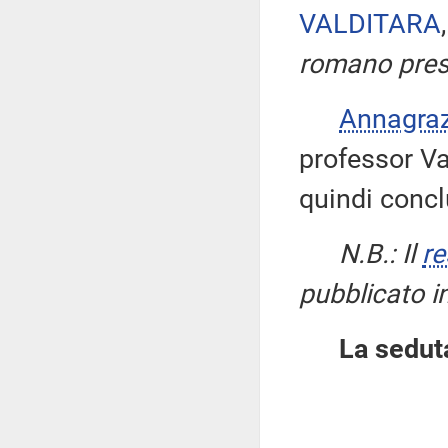
VALDITARA
romano press
Annagra
professor Val
quindi concl
N.B.: Il
re
pubblicato i
La seduta