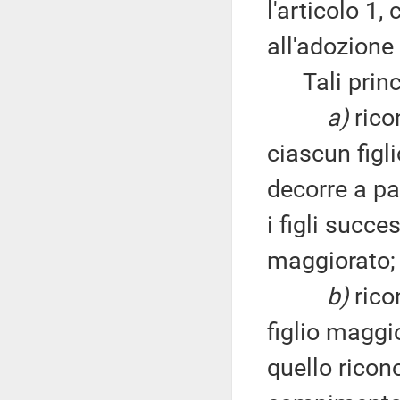
l'articolo 1,
all'adozione 
Tali princìpi
a)
rico
ciascun figl
decorre a pa
i figli succe
maggiorato;
b)
rico
figlio maggi
quello ricono