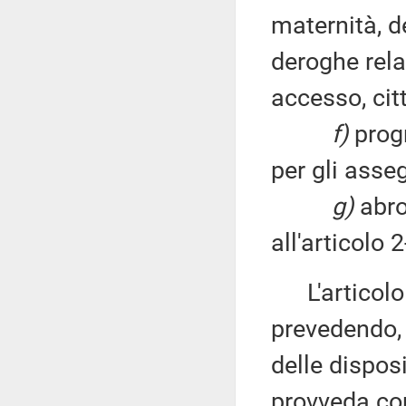
maternità, d
deroghe rela
accesso, cit
f)
progr
per gli asseg
g)
abro
all'articolo 2
L'articolo 
prevedendo, 
delle disposi
provveda co