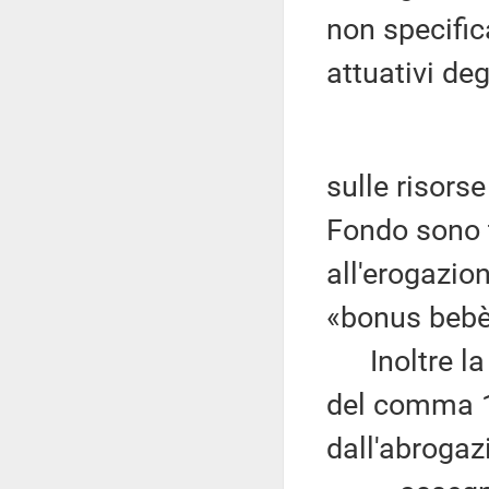
non specific
attuativi deg
sulle risors
Fondo sono t
all'erogazio
«bonus bebè»
Inoltre la d
del comma 1, 
dall'abrogaz