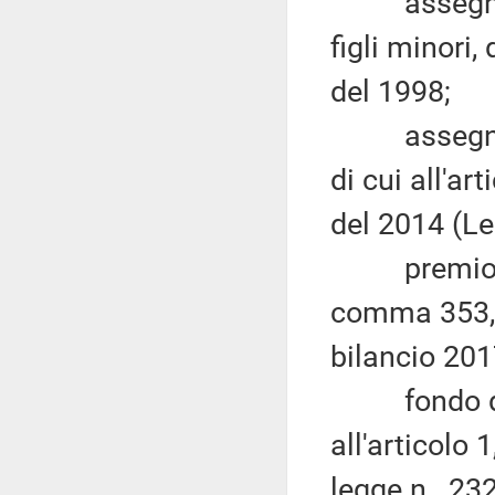
assegno al
figli minori,
del 1998;
assegno di
di cui all'a
del 2014 (Le
premio alla
comma 353, 
bilancio 201
fondo di so
all'articolo
legge n. 232