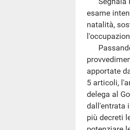
Segnala inn
esame intenda
natalità, so
l'occupazion
Passando a 
provvediment
apportate d
5 articoli, l
delega al Go
dall'entrata 
più decreti l
potenziare l