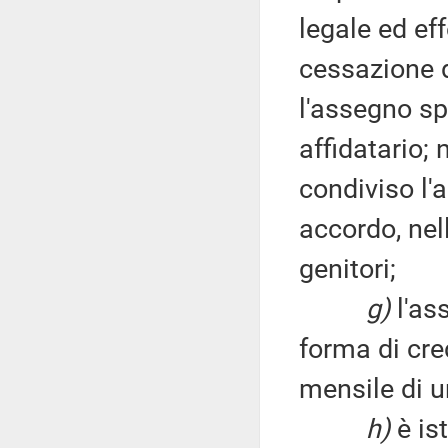
legale ed ef
cessazione de
l'assegno sp
affidatario;
condiviso l'
accordo, nel
genitori;
g)
l'as
forma di cre
mensile di 
h)
è is