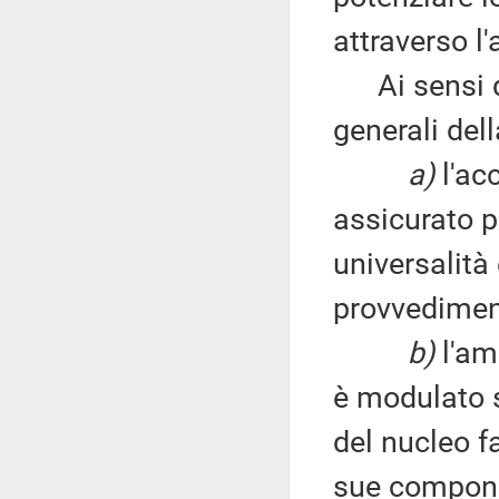
attraverso l
Ai sensi del
generali del
a)
l'ac
assicurato pe
universalità 
provvedimen
b)
l'am
è modulato 
del nucleo f
sue componen