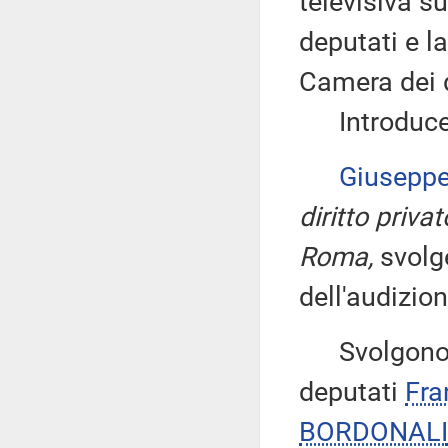
televisiva s
deputati e l
Camera dei 
Introduce, 
Giusepp
diritto priv
Roma,
svolge
dell'audizion
Svolgono co
deputati
Fra
BORDONALI