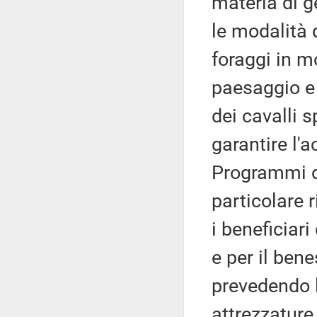
materia di ge
le modalità 
foraggi in m
paesaggio e 
dei cavalli s
garantire l'a
Programmi d
particolare r
i beneficiar
e per il ben
prevedendo l
attrezzature