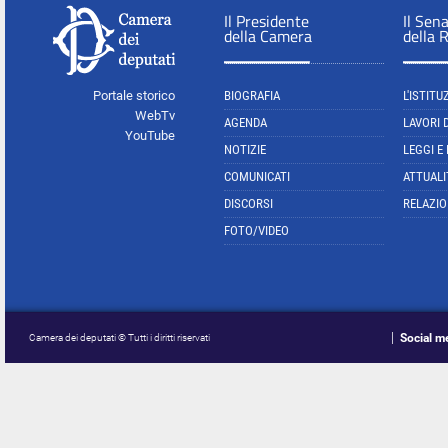
Il Presidente
Il Sen
della Camera
della 
Portale storico
BIOGRAFIA
L'ISTITU
WebTv
AGENDA
LAVORI 
YouTube
NOTIZIE
LEGGI E
COMUNICATI
ATTUALI
DISCORSI
RELAZIO
FOTO/VIDEO
Social m
Camera dei deputati © Tutti i diritti riservati