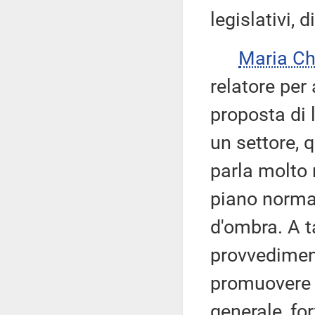
legislativi, 
Maria C
relatore per 
proposta di 
un settore, q
parla molto 
piano normat
d'ombra. A ta
provvediment
promuovere i
generale, fo