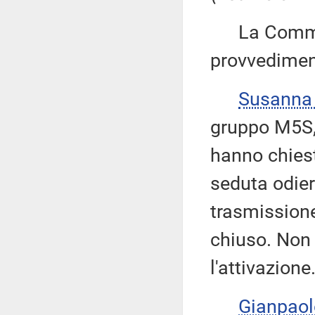
La Commiss
provvedimen
Susanna
gruppo M5S, 
hanno chiest
seduta odie
trasmissione
chiuso. Non 
l'attivazione
Gianpao