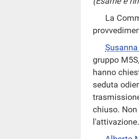
(Esame e rin
La Commiss
provvedimen
Susanna
gruppo M5S, 
hanno chiest
seduta odie
trasmissione
chiuso. Non 
l'attivazione