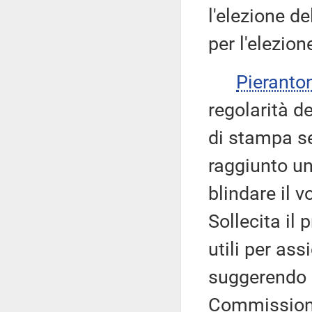
l'elezione d
per l'elezion
Pieranto
regolarità d
di stampa s
raggiunto un
blindare il 
Sollecita il 
utili per ass
suggerendo a
Commissione