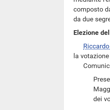
composto da 
da due segre
Elezione del
Riccard
la votazione 
Comunica il
Present
Maggiora
dei v