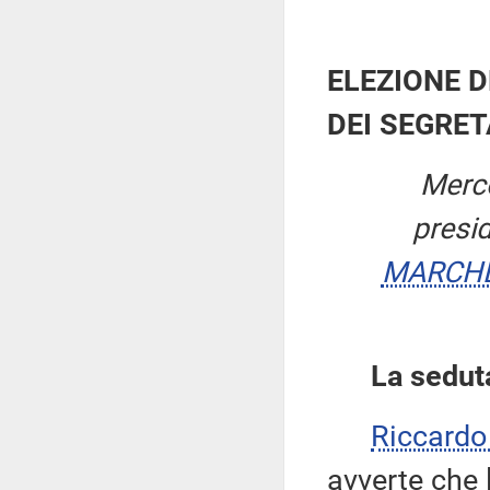
ELEZIONE D
DEI SEGRET
Merco
presi
MARCHE
La sedut
Riccard
avverte che