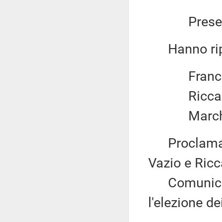
Present
Hanno ripo
Franc
Riccardo
March
Proclama el
Vazio e Ric
Comunica, qu
l'elezione de