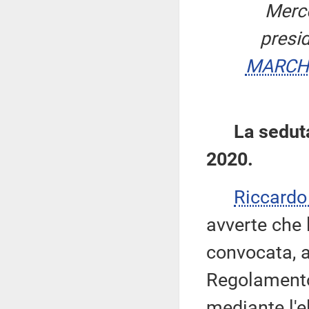
Merco
presi
MARCH
La seduta
2020.
Riccard
avverte che
convocata, a
Regolamento,
mediante l'el