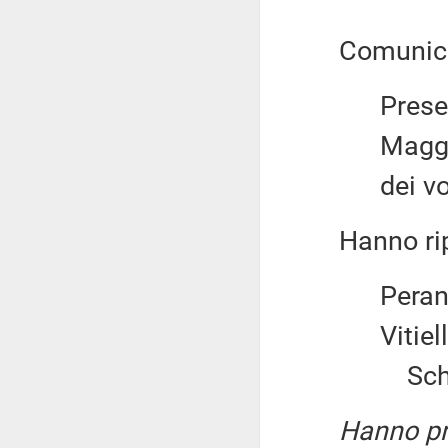
Comunica il
Present
Maggiora
dei v
Hanno ripo
Perant
Vitiell
Sched
Hanno pre