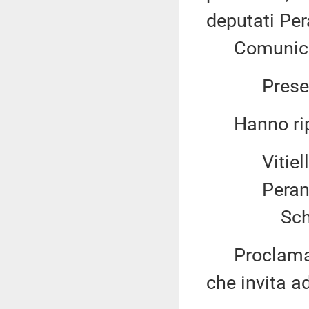
deputati Pera
Comunica il
Present
Hanno ripo
Vitiell
Perant
Sched
Proclama el
che invita a