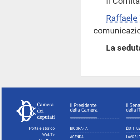
Il Comitat
Raffaele
comunicazion
La seduta
Il Presidente
Il Sen
della Camera
della 
Portale storico
BIOGRAFIA
L'ISTITU
WebTv
AGENDA
LAVORI 