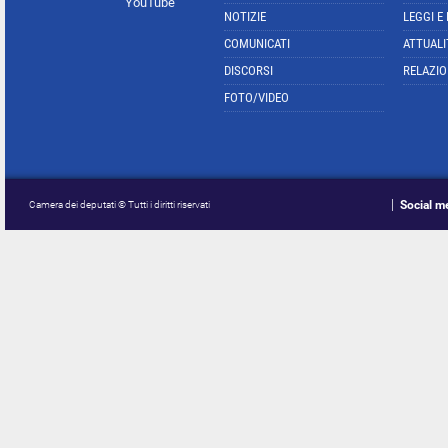
YouTube
NOTIZIE
LEGGI E
COMUNICATI
ATTUALI
DISCORSI
RELAZIO
FOTO/VIDEO
Social m
Camera dei deputati © Tutti i diritti riservati