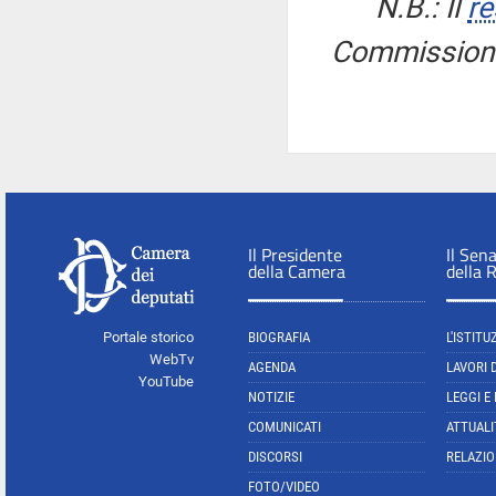
N.B.: Il
re
Commissione 
Il Presidente
Il Sen
della Camera
della 
Portale storico
BIOGRAFIA
L'ISTITU
WebTv
AGENDA
LAVORI 
YouTube
NOTIZIE
LEGGI E
COMUNICATI
ATTUALI
DISCORSI
RELAZIO
FOTO/VIDEO