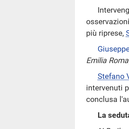
Intervengon
osservazioni
più riprese,
Giusepp
Emilia Rom
Stefano
intervenuti p
conclusa l'a
La seduta