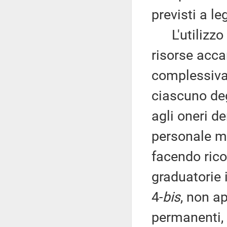
previsti a le
L'utilizzo d
risorse acca
complessivam
ciascuno deg
agli oneri de
personale me
facendo rico
graduatorie 
4-
bis
, non a
permanenti, q