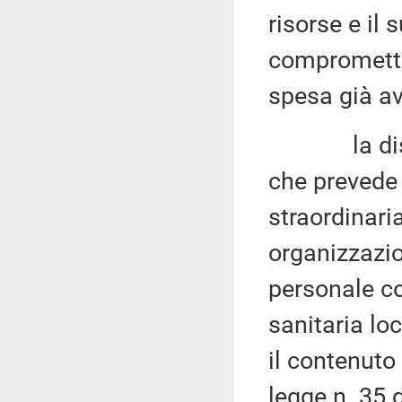
risorse e il 
compromette
spesa già av
la disposiz
che prevede 
straordinaria
organizzazio
personale co
sanitaria lo
il contenuto
legge n. 35 