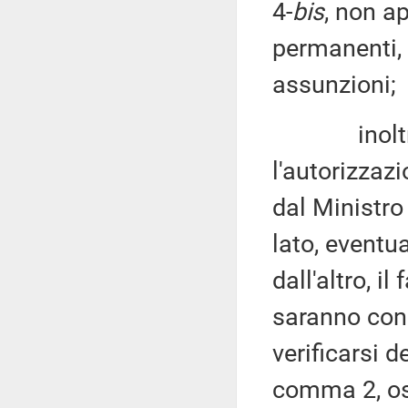
4-
bis
, non a
permanenti, q
assunzioni;
inoltre, l
l'autorizzaz
dal Ministro
lato, eventu
dall'altro, i
saranno con
verificarsi d
comma 2, oss