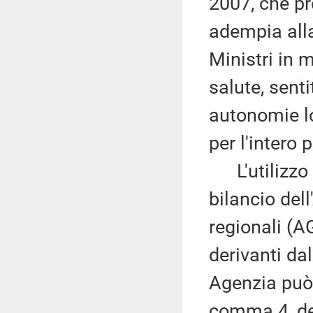
2007, che pre
adempia alla
Ministri in m
salute, senti
autonomie l
per l'intero 
L'utilizzo 
bilancio dell
regionali (A
derivanti dal
Agenzia può a
comma 4, det