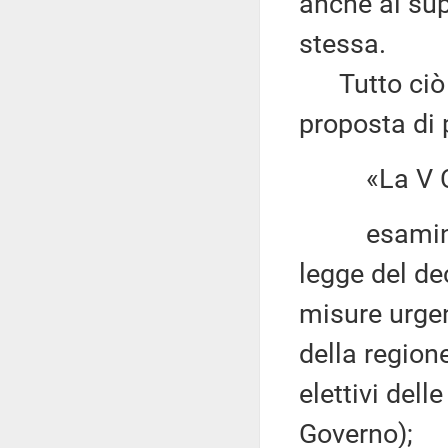
anche al sup
stessa.
Tutto ciò c
proposta di 
«La V Co
esaminato i
legge del de
misure urgent
della regione
elettivi dell
Governo);