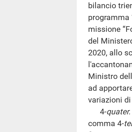
bilancio tri
programma “F
missione “Fo
del Minister
2020, allo s
l'accantonam
Ministro del
ad apportare,
variazioni di
4-
quater.
comma 4-
ter