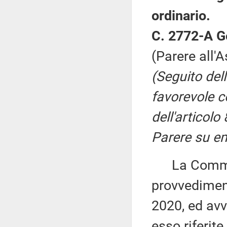
ordinario.
C. 2772-A G
(Parere all'
(Seguito del
favorevole co
dell'articolo
Parere su e
La Commiss
provvediment
2020, ed avv
esso riferite.