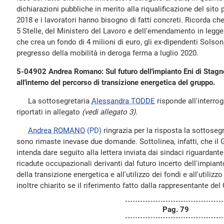
dichiarazioni pubbliche in merito alla riqualificazione del sito 
2018 e i lavoratori hanno bisogno di fatti concreti. Ricorda c
5 Stelle, del Ministero del Lavoro e dell'emendamento in legge 
che crea un fondo di 4 milioni di euro, gli ex-dipendenti Sols
pregresso della mobilità in deroga ferma a luglio 2020.
5-04902 Andrea Romano: Sul futuro dell'impianto Eni di Stagno
all'interno del percorso di transizione energetica del gruppo.
La sottosegretaria
Alessandra TODDE
risponde all'interrog
riportati in allegato
(vedi allegato 3).
Andrea ROMANO
(PD)
ringrazia per la risposta la sottose
sono rimaste inevase due domande. Sottolinea, infatti, che il 
intenda dare seguito alla lettera inviata dai sindaci riguardant
ricadute occupazionali derivanti dal futuro incerto dell'impia
della transizione energetica e all'utilizzo dei fondi e all'utilizz
inoltre chiarito se il riferimento fatto dalla rappresentante del
Pag. 79