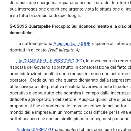
di transizione energetica riguardino anche il sito del territorio
sua interrogazione che ritiene urgente vista la situazione di in
e su tutta la comunità di quei luoghi.
5-05095 Quartapelle Procopio: Sul riconoscimento e la discipl
domestiche.
La sottosegretaria
Alessandra TODDE
risponde all'interrog
riportati in allegato
(vedi allegato 4).
Lia QUARTAPELLE PROCOPIO
(PD)
, intervenendo da remoto
risposta del Governo soprattutto in considerazione del fatto c
amministrazioni locali si sono mosse in modo non uniforme tra
operatori. Crede quindi che quanto dichiarato dalla rapprese
utile univocità interpretativa e valuta favorevolmente la soluzi
operativa e soprattutto che sgombra il campo dalle incertez
difficoltà agli operatori del settore. Auspica quindi che si po
proposta al fine di sostenere le imprese coinvolte nel settore,
mondo delle imprese, in un momento così difficile per la vit
sottolineando che con un simile piccolo impegno si possono 
Andrea GIARRIZZO
,
presidente
, dichiara concluso lo svolgi