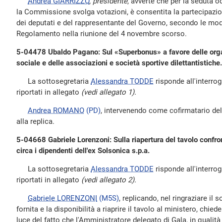
Andrea GIARRIZZO
,
presidente
, avverte che per la seduta 
la Commissione svolga votazioni, è consentita la partecipazi
dei deputati e del rappresentante del Governo, secondo le modal
Regolamento nella riunione del 4 novembre scorso.
5-04478 Ubaldo Pagano: Sul «Superbonus» a favore delle organi
sociale e delle associazioni e società sportive dilettantistiche.
La sottosegretaria
Alessandra TODDE
risponde all'interrog
riportati in allegato
(vedi allegato 1).
Andrea ROMANO
(PD)
, intervenendo come cofirmatario dell'
alla replica.
5-04668 Gabriele Lorenzoni: Sulla riapertura del tavolo confron
circa i dipendenti dell'ex Solsonica s.p.a.
La sottosegretaria
Alessandra TODDE
risponde all'interrog
riportati in allegato
(vedi allegato 2).
Gabriele LORENZONI
(M5S)
, replicando, nel ringraziare il 
fornita e la disponibilità a riaprire il tavolo al ministero, chied
luce del fatto che l'Amministratore delegato di Gala, in qualità