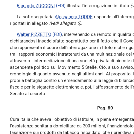
Riccardo ZUCCONI
(FDI)
illustra l'interrogazione in titolo
(
La sottosegretaria
Alessandra TODDE
risponde all'interrog
riportati in allegato
(vedi allegato 6).
Walter RIZZETTO
(FDI)
, intervenendo da remoto in qualità d
dichiarandosi insoddisfatto soprattutto per il fatto che il Gov
che rappresenta il cuore dell'interrogazione in titolo e che rig
tra i rapporti economici intrattenuti da una multinazionale del 
attraverso l'intermediazione di una società privata di piccol
ascendente politico sul Movimento 5 Stelle. Ciò, a suo avviso
cronologia di quanto avvenuto negli ultimi anni. Al proposito, i
propria battaglia contro un emendamento alla legge di bilancio
fiscale per le sigarette elettroniche e, poi, l'affossamento de
Senato al decreto
Pag. 80
Cura Italia che aveva l'obiettivo di istituire, in piena emergen
l'assistenza sanitaria domiciliare da 300 milioni, finanziandol
tassazione sui prodotti da tabacco riscaldato, che riprendeva u