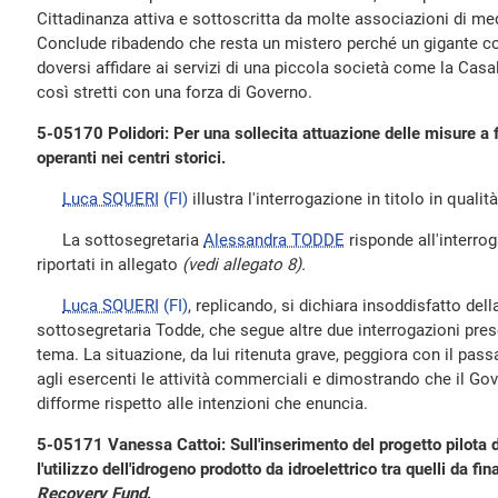
Cittadinanza attiva e sottoscritta da molte associazioni di medi
Conclude ribadendo che resta un mistero perché un gigante co
doversi affidare ai servizi di una piccola società come la Cas
così stretti con una forza di Governo.
5-05170 Polidori: Per una sollecita attuazione delle misure a
operanti nei centri storici.
Luca SQUERI
(FI)
illustra l'interrogazione in titolo in quali
La sottosegretaria
Alessandra TODDE
risponde all'interrog
riportati in allegato
(vedi allegato 8).
Luca SQUERI
(FI)
, replicando, si dichiara insoddisfatto dell
sottosegretaria Todde, che segue altre due interrogazioni pre
tema. La situazione, da lui ritenuta grave, peggiora con il pa
agli esercenti le attività commerciali e dimostrando che il G
difforme rispetto alle intenzioni che enuncia.
5-05171 Vanessa Cattoi: Sull'inserimento del progetto pilota d
l'utilizzo dell'idrogeno prodotto da idroelettrico tra quelli da fi
Recovery Fund
.