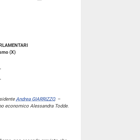
ARLAMENTARI
ismo (X)
esidente
Andrea GIARRIZZO
. –
luppo economico Alessandra Todde.