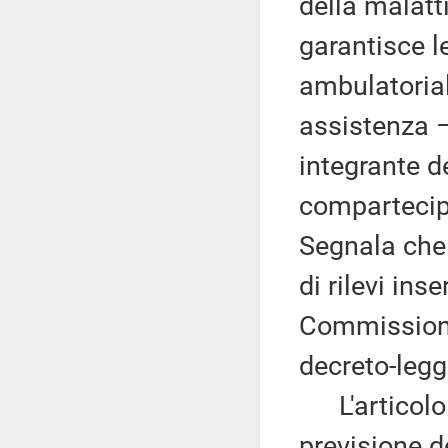
della malatti
garantisce l
ambulatorial
assistenza –
integrante d
compartecipa
Segnala che 
di rilevi ins
Commissione
decreto-legg
L'articolo 2
previsione d