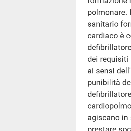
formazione n
polmonare. I
sanitario fo
cardiaco è 
defibrillato
dei requisit
ai sensi dell
punibilità d
defibrillato
cardiopolmon
agiscano in 
prestare soc