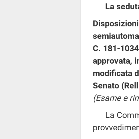
La sedut
Disposizioni 
semiautomat
C. 181-103
approvata, i
modificata 
Senato (Rell
(Esame e rin
La Commiss
provvediment