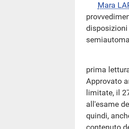
Mara LA
provvedimen
disposizioni 
semiautomati
prima lettur
Approvato a
limitate, il
all'esame de
quindi, anche
contenuto d