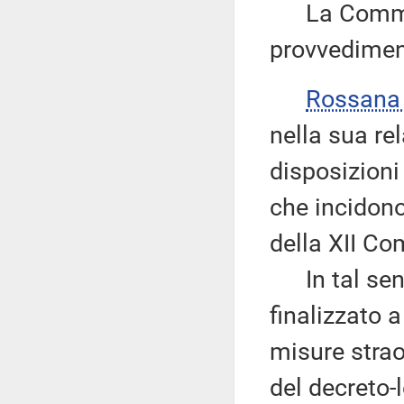
La Commiss
provvediment
Rossana
nella sua rel
disposizioni
che incidon
della XII C
In tal senso
finalizzato 
misure straor
del decreto-