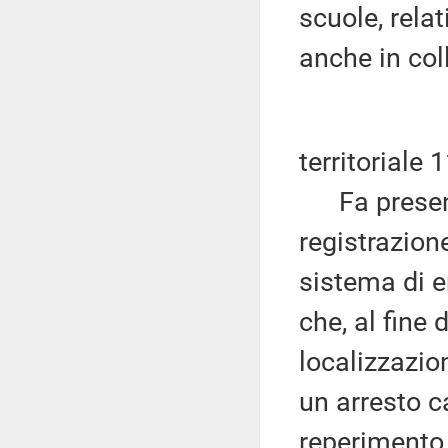
scuole, rela
anche in col
territoriale 
Fa presente 
registrazion
sistema di 
che, al fine
localizzazio
un arresto ca
reperimento 