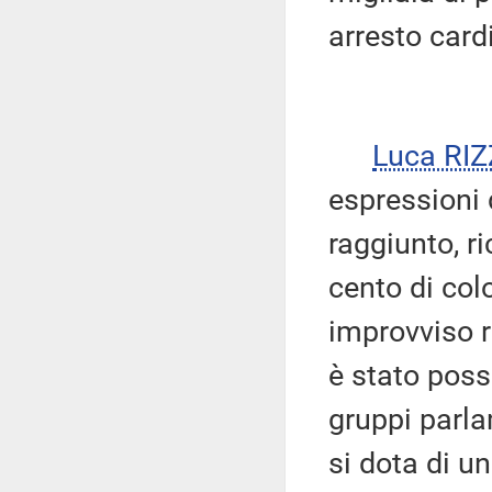
arresto card
Luca RI
espressioni d
raggiunto, r
cento di col
improvviso r
è stato possi
gruppi parla
si dota di u