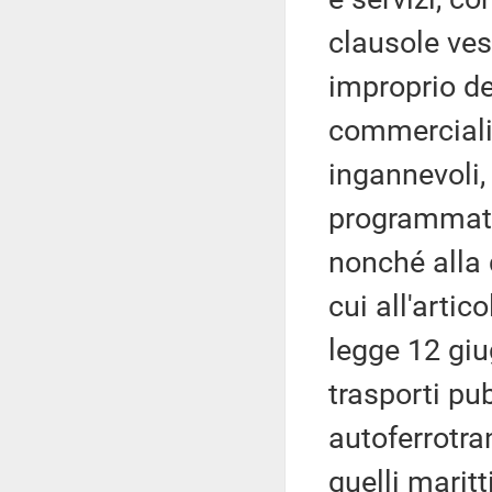
clausole vess
improprio de
commerciali 
ingannevoli,
programmata 
nonché alla q
cui all'artic
legge 12 giu
trasporti pu
autoferrotran
quelli marit