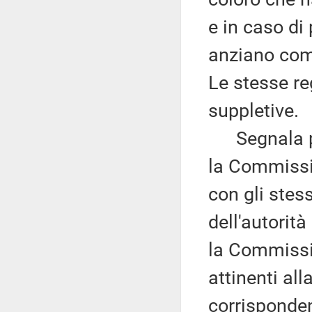
e in caso di 
anziano come
Le stesse re
suppletive.
Segnala poi
la Commissio
con gli stes
dell'autorità
la Commissi
attinenti all
corrisponden