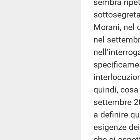
sembra ripet
sottosegreta
Morani, nel 
nel settembr
nell'interro
specificamen
interlocuzion
quindi, cosa 
settembre 20
a definire q
esigenze dei 
che si aspet