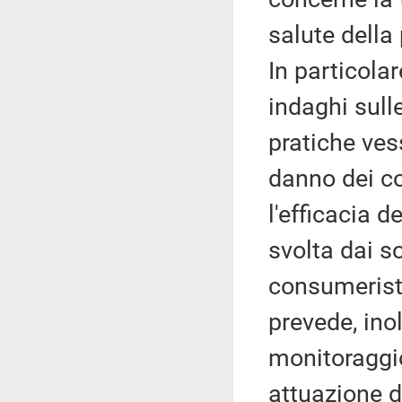
salute della
In particola
indaghi sulle
pratiche ves
danno dei co
l'efficacia d
svolta dai s
consumeristi
prevede, ino
monitoraggio
attuazione d