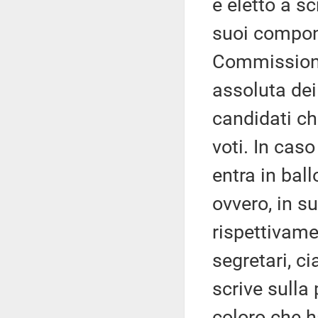
è eletto a s
suoi compone
Commissione
assoluta dei 
candidati ch
voti. In caso
entra in bal
ovvero, in su
rispettivame
segretari, 
scrive sulla
coloro che h