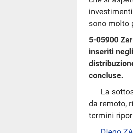
investimenti
sono molto p
5-05900 Zar
inseriti negl
distribuzion
concluse.
La sottose
da remoto, ri
termini ripor
Diego Z