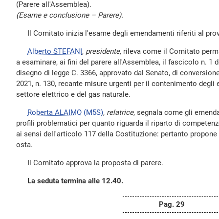
(Parere all'Assemblea).
(Esame e conclusione – Parere).
Il Comitato inizia l'esame degli emendamenti riferiti al pro
Alberto STEFANI
,
presidente,
rileva come il Comitato perma
a esaminare, ai fini del parere all'Assemblea, il fascicolo n. 1 
disegno di legge C. 3366, approvato dal Senato, di conversion
2021, n. 130, recante misure urgenti per il contenimento degli e
settore elettrico e del gas naturale.
Roberta ALAIMO
(M5S)
,
relatrice
, segnala come gli emend
profili problematici per quanto riguarda il riparto di competenz
ai sensi dell'articolo 117 della Costituzione: pertanto propone 
osta.
Il Comitato approva la proposta di parere.
La seduta termina alle 12.40.
Pag. 29