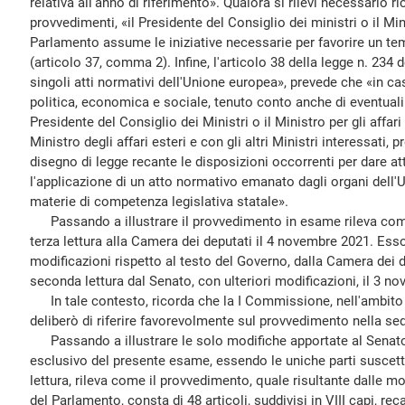
relativa all'anno di riferimento». Qualora si rilevi necessario ric
provvedimenti, «il Presidente del Consiglio dei ministri o il Mini
Parlamento assume le iniziative necessarie per favorire un 
(articolo 37, comma 2). Infine, l'articolo 38 della legge n. 234 
singoli atti normativi dell'Unione europea», prevede che «in ca
politica, economica e sociale, tenuto conto anche di eventuali at
Presidente del Consiglio dei Ministri o il Ministro per gli affari
Ministro degli affari esteri e con gli altri Ministri interessati
disegno di legge recante le disposizioni occorrenti per dare a
l'applicazione di un atto normativo emanato dagli organi dell'
materie di competenza legislativa statale».
Passando a illustrare il provvedimento in esame rileva com
terza lettura alla Camera dei deputati il 4 novembre 2021. Ess
modificazioni rispetto al testo del Governo, dalla Camera dei de
seconda lettura dal Senato, con ulteriori modificazioni, il 3 n
In tale contesto, ricorda che la I Commissione, nell'ambito d
deliberò di riferire favorevolmente sul provvedimento nella s
Passando a illustrare le solo modifiche apportate al Senato
esclusivo del presente esame, essendo le uniche parti suscettib
lettura, rileva come il provvedimento, quale risultante dalle m
del Parlamento, consta di 48 articoli, suddivisi in VIII capi, rec