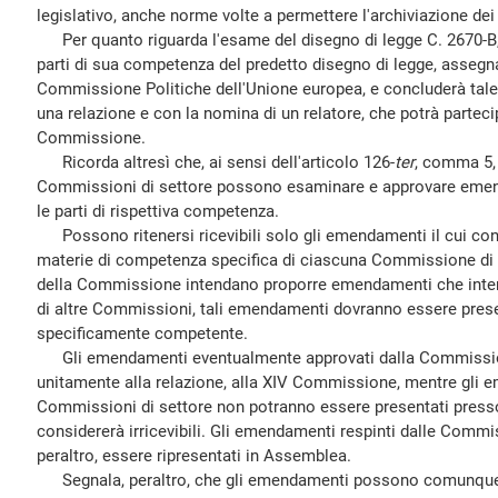
legislativo, anche norme volte a permettere l'archiviazione dei
Per quanto riguarda l'esame del disegno di legge C. 2670-B
parti di sua competenza del predetto disegno di legge, assegna
Commissione Politiche dell'Unione europea, e concluderà tal
una relazione e con la nomina di un relatore, che potrà parteci
Commissione.
Ricorda altresì che, ai sensi dell'articolo 126-
ter
, comma 5,
Commissioni di settore possono esaminare e approvare emend
le parti di rispettiva competenza.
Possono ritenersi ricevibili solo gli emendamenti il cui cont
materie di competenza specifica di ciascuna Commissione di s
della Commissione intendano proporre emendamenti che inter
di altre Commissioni, tali emendamenti dovranno essere pre
specificamente competente.
Gli emendamenti eventualmente approvati dalla Commissio
unitamente alla relazione, alla XIV Commissione, mentre gli e
Commissioni di settore non potranno essere presentati press
considererà irricevibili. Gli emendamenti respinti dalle Commi
peraltro, essere ripresentati in Assemblea.
Segnala, peraltro, che gli emendamenti possono comunque 