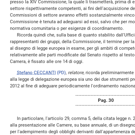
presso la XIV Commissione, la quale li trasmetterà, prima di 
settore rispettivamente competenti, ai fini dell'acquisizione dei 
Commissioni di settore avranno effetti sostanzialmente vincol
Commissione è tenuta ad adeguarsi ad essi, salvo che per moti
normativa comunitaria o per esigenze di coordinamento.
Ricorda quindi che, sulla base di quanto stabilito dall'Uffici
rappresentanti dei gruppi, della Commissione, il termine per 
al disegno di legge europea in esame, per gli ambiti di compe
relativamente alle parti modificate dal Senato rispetto al testo
Camera, è fissato alle ore 14 di oggi.
Stefano CECCANTI
(PD)
,
relatore
, ricorda preliminarmente
alla legge di delegazione europea sia uno dei due strumenti pre
2012 al fine di adeguare periodicamente l'ordinamento naziona
Pag. 30
In particolare, l'articolo 29, comma 5, della citata legge n. 
alla presentazione alle Camere, su base annuale, di un disegno 
per l'adempimento degli obblighi derivanti dall'appartenenza del