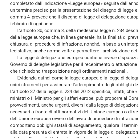
completato dall'indicazione «Legge europea» seguita dall'anno 
un termine preciso per la presentazione del disegno di legge eu
comma 4, prevede che il disegno di legge di delegazione europ
febbraio di ogni anno.
L'articolo 30, comma 3, della medesima legge n. 234 descriv
della legge europea che, in linea generale, ha la finalità di prev
chiusura, di procedure di infrazione, nonché, in base a un'inte
legislativo, anche norme volte a permettere l'archiviazione dei
La legge di delegazione europea contiene invece disposizion
Governo di deleghe legislative per il recepimento o attuazione 
che richiedono trasposizione negli ordinamenti nazionali.
Evidenzia quindi come la legge europea e la legge di delega
unici strumenti per assicurare l'adempimento degli obblighi der
L'articolo 37 della legge n. 234 del 2012 specifica, infatti, che 
ministri o il Ministro per gli affari europei può proporre al Con
provvedimenti, anche urgenti, diversi dalla legge di delegazion
necessari a fronte di atti normativi dell'Unione europea o di se
dell'Unione europea ovvero dell'avvio di procedure di infrazione
comportano obblighi statali di adeguamento, qualora il termine 
alla data presunta di entrata in vigore della legge di delegazi