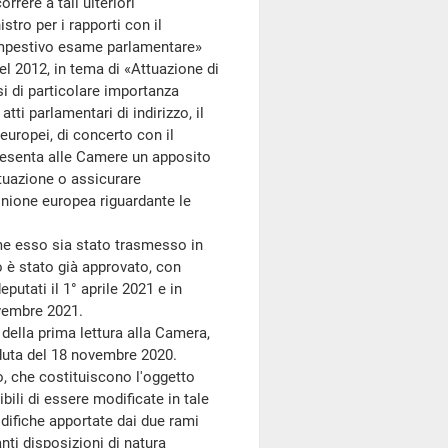
orrere a tali ulteriori
stro per i rapporti con il
tempestivo esame parlamentare»
del 2012, in tema di «Attuazione di
si di particolare importanza
ti parlamentari di indirizzo, il
 europei, di concerto con il
, presenta alle Camere un apposito
ttuazione o assicurare
Unione europea riguardante le
e esso sia stato trasmesso in
o è stato già approvato, con
putati il 1° aprile 2021 e in
ovembre 2021.
ella prima lettura alla Camera,
eduta del 18 novembre 2020.
, che costituiscono l'oggetto
ili di essere modificate in tale
odifiche apportate dai due rami
anti disposizioni di natura