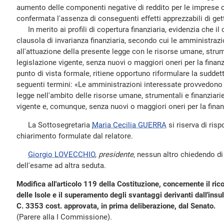
aumento delle componenti negative di reddito per le imprese o
confermata l'assenza di conseguenti effetti apprezzabili di gett
In merito ai profili di copertura finanziaria, evidenzia che il
clausola di invarianza finanziaria, secondo cui le amministraz
all'attuazione della presente legge con le risorse umane, strume
legislazione vigente, senza nuovi o maggiori oneri per la finanz
punto di vista formale, ritiene opportuno riformulare la suddett
seguenti termini: «Le amministrazioni interessate provvedono 
legge nell'ambito delle risorse umane, strumentali e finanziarie
vigente e, comunque, senza nuovi o maggiori oneri per la finan
La Sottosegretaria
Maria Cecilia GUERRA
si riserva di risp
chiarimento formulate dal relatore.
Giorgio LOVECCHIO
,
presidente
, nessun altro chiedendo di i
dell'esame ad altra seduta.
Modifica all'articolo 119 della Costituzione, concernente il ri
delle Isole e il superamento degli svantaggi derivanti dall'insul
C. 3353 cost. approvata, in prima deliberazione, dal Senato.
(Parere alla I Commissione).