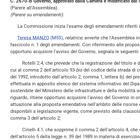
C. 2670-B Governo, approvato dalla Camera e modificato dal 
(Parere all'Assemblea).
(Parere su emendamenti).
La Commissione inizia l'esame degli emendamenti riferiti a
Teresa MANZO
(M5S)
,
relatrice
, avverte che l'Assemblea in
fascicolo n. 1 degli emendamenti. Con riferimento alle propos
opportuno acquisire l'avviso del Governo, segnala le seguenti:
Rotelli 2.4, che prevede che la registrazione del titolo e del
cui al comma 2 dell'articolo 93-
bis
del codice della strada di c
del 1992, introdotto dall'articolo 2, comma 1, lettera
b)
, del p
effettuata in apposito elenco del sistema informativo del Dipa
sostenibile del Ministero delle infrastrutture e della mobilità so
riguardo, ritiene opportuno acquisire l'avviso del Governo in or
attuazione alla proposta emendativa nell'ambito delle risorse 
disponibili a legislazione vigente, come previsto della clausola 
comma 3 dell'articolo 2;
Cirielli 4.1, che sopprime il comma 2 dell'articolo 4, che 
dell'articolo 5 della legge n. 39 del 1989 in materia di esercizio