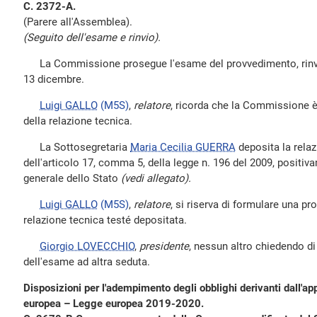
C. 2372-A.
(Parere all'Assemblea).
(Seguito dell'esame e rinvio).
La Commissione prosegue l'esame del provvedimento, rinviat
13 dicembre.
Luigi GALLO
(M5S)
,
relatore
, ricorda che la Commissione è
della relazione tecnica.
La Sottosegretaria
Maria Cecilia GUERRA
deposita la relaz
dell'articolo 17, comma 5, della legge n. 196 del 2009, positiv
generale dello Stato
(vedi allegato).
Luigi GALLO
(M5S)
,
relatore
, si riserva di formulare una pr
relazione tecnica testé depositata.
Giorgio LOVECCHIO
,
presidente
, nessun altro chiedendo di i
dell'esame ad altra seduta.
Disposizioni per l'adempimento degli obblighi derivanti dall'app
europea – Legge europea 2019-2020.