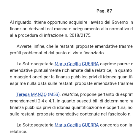
Pag. 87
Al riguardo, ritiene opportuno acquisire l'avviso del Governo in 
finanziari derivanti dal mancato adeguamento alla normativa 
alla procedura di infrazione n. 2018/2175.
Avverte, infine, che le restanti proposte emendative trasm
profili problematici dal punto di vista finanziario.
La Sottosegretaria
Maria Cecilia GUERRA
esprime parere co
emendative puntualmente richiamate dalla relatrice, in quanto 
o maggiori oneri per la finanza pubblica privi di idonea quanti
esprime nulla osta sulle restanti proposte emendative trasme
Teresa MANZO
(M5S)
,
relatrice
, propone pertanto di esprim
emendamenti 2.4 e 4.1, in quanto suscettibili di determinare n
finanza pubblica privi di idonea quantificazione e copertura, n
sulle restanti proposte emendative contenute nel fascicolo n
La Sottosegretaria
Maria Cecilia GUERRA
concorda con la 
relatrice.