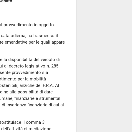
Senato.
l provvedimento in oggetto.
 data odierna, ha trasmesso il
te emendative per le quali appare
la disponibilità del veicolo di
ui al decreto legislativo n. 285
resente provvedimento sia
rtimento per la mobilità
stenibili, anziché del P.R.A. Al
dine alla possibilità di dare
umane, finanziarie e strumentali
di invarianza finanziaria di cui al
sostituisce il comma 3
 dell'attività di mediazione.