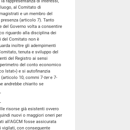
r la rappresentanza di interessi,
 luogo, al Comitato di
 magistrati e un membro del
resenza (articolo 7). Tanto
e del Governo volta a consentire
co riguardo alla disciplina dei
i del Comitato non è
uarda inoltre gli adempimenti
omitato, tenuta e sviluppo del
nti del Registro ai sensi
el perimetro del conto economico
 Istat») e si autofinanzia
 (articolo 10, commi 7-
ter
e 7-
he andrebbe chiarito se
le risorse già esistenti ovvero
quindi nuovi o maggiori oneri per
ati all'AGCM fosse assicurata
 vigilati, con conseguente