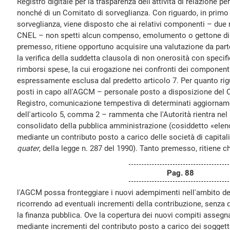
Registro digitale per la trasparenza dell'attività di relazione pe
nonché di un Comitato di sorveglianza. Con riguardo, in primo
sorveglianza, viene disposto che ai relativi componenti – due
CNEL – non spetti alcun compenso, emolumento o gettone di p
premesso, ritiene opportuno acquisire una valutazione da part
la verifica della suddetta clausola di non onerosità con specifi
rimborsi spese, la cui erogazione nei confronti dei component
espressamente esclusa dal predetto articolo 7. Per quanto rig
posti in capo all'AGCM – personale posto a disposizione del C
Registro, comunicazione tempestiva di determinati aggiorname
dell'articolo 5, comma 2 – rammenta che l'Autorità rientra n
consolidato della pubblica amministrazione (cosiddetto «elenco
mediante un contributo posto a carico delle società di capitali
quater
, della legge n. 287 del 1990). Tanto premesso, ritiene c
Pag. 88
l'AGCM possa fronteggiare i nuovi adempimenti nell'ambito del
ricorrendo ad eventuali incrementi della contribuzione, senza 
la finanza pubblica. Ove la copertura dei nuovi compiti assegn
mediante incrementi del contributo posto a carico dei soggetti