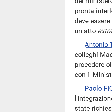
del minister
pronta inter
deve essere
un atto
extr
Antonio
colleghi Mac
procedere ol
con il Minist
Paolo F
l'integrazion
state richie