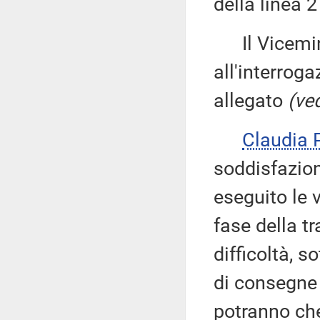
della linea 2
Il Vicemin
all'interroga
allegato
(ved
Claudia
soddisfazion
eseguito le 
fase della 
difficoltà, 
di consegne 
potranno che