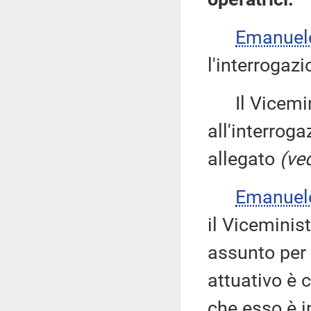
Emanuel
l'interrogazi
Il Vicemin
all'interroga
allegato
(ved
Emanuel
il Viceminis
assunto per
attuativo è 
che esso è in