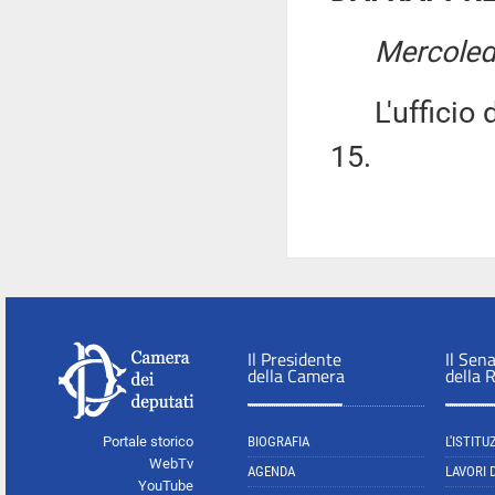
Mercoled
L'ufficio di
15.
Il Presidente
Il Sen
della Camera
della 
Portale storico
BIOGRAFIA
L'ISTITU
WebTv
AGENDA
LAVORI 
YouTube