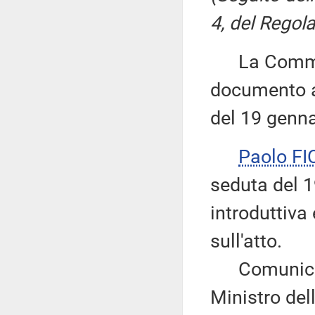
4, del Regola
La Commiss
documento al
del 19 genna
Paolo F
seduta del 1
introduttiva
sull'atto.
Comunica alt
Ministro dell