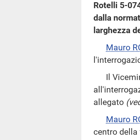
Rotelli 5-07
dalla normat
larghezza de
Mauro R
l'interrogazi
Il Vicemin
all'interroga
allegato
(ved
Mauro R
centro della