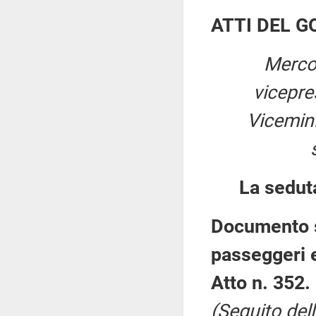
ATTI DEL 
Mercol
vicepre
Vicemini
La sedut
Documento st
passeggeri 
Atto n. 352.
(Seguito del