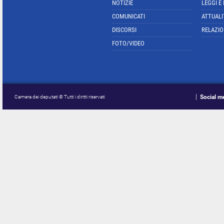
NOTIZIE
LEGGI E
COMUNICATI
ATTUALI
DISCORSI
RELAZIO
FOTO/VIDEO
Social m
Camera dei deputati © Tutti i diritti riservati