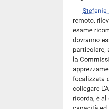
Stefani
remoto, rile
esame ricom
dovranno es
particolare
la Commissi
apprezzament
focalizzata 
collegare L'
ricorda, è al
capacità ed 