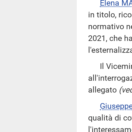
Elena M
in titolo, ri
normativo ne
2021, che ha
l'esternalizz
Il Vicemin
all'interroga
allegato
(ved
Giusepp
qualità di c
l'interessam