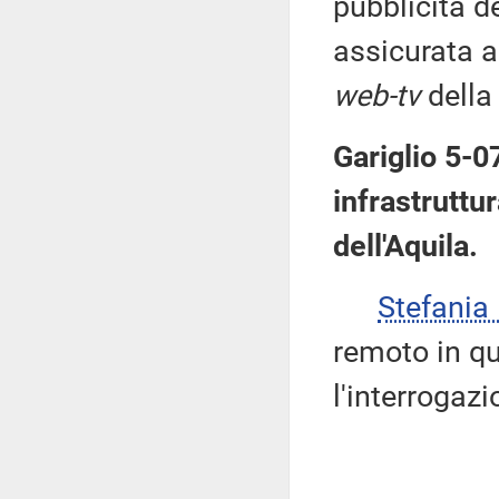
pubblicità d
assicurata a
web-tv
della
Gariglio 5-0
infrastruttur
dell'Aquila.
Stefani
remoto in qua
l'interrogazi