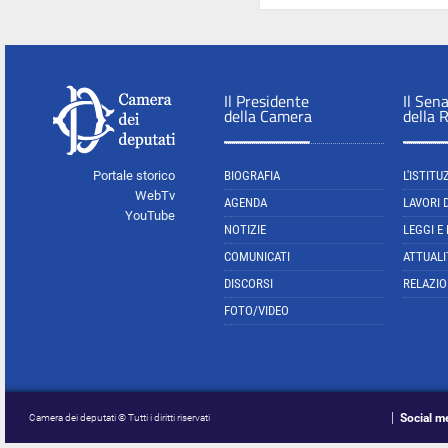
Il Presidente
Il Sen
della Camera
della 
Portale storico
BIOGRAFIA
L'ISTITU
WebTv
AGENDA
LAVORI 
YouTube
NOTIZIE
LEGGI E
COMUNICATI
ATTUALI
DISCORSI
RELAZIO
FOTO/VIDEO
Social m
Camera dei deputati © Tutti i diritti riservati