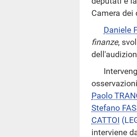
deputati e l
Camera dei d
Daniele
finanze
, svo
dell'audizion
Intervengon
osservazioni
Paolo TRAN
Stefano FA
CATTOI
(LE
interviene d