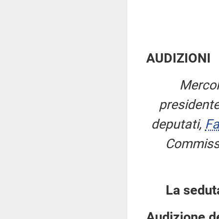
AUDIZIONI
Mercol
president
deputati,
Fa
Commissi
La sedut
Audizione de