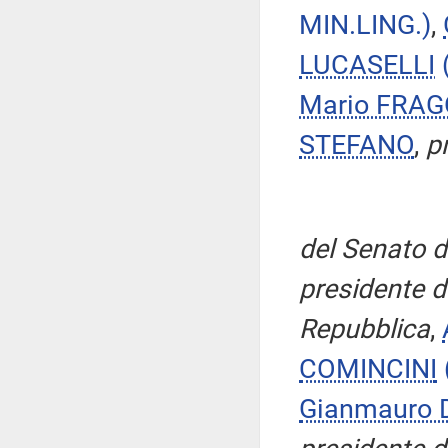
MIN.LING.)
,
LUCASELLI
Mario FRA
STEFANO
,
p
del Senato d
presidente d
Repubblica
,
COMINCINI
Gianmauro 