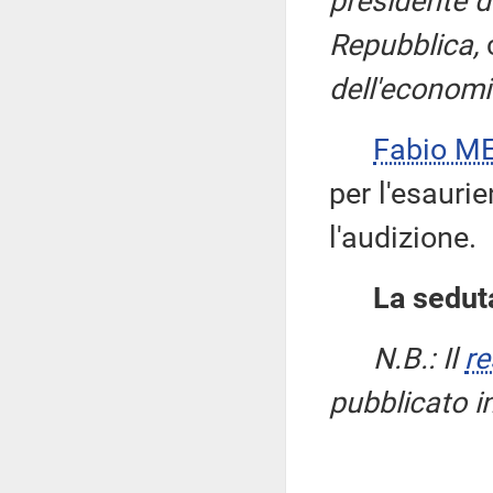
presidente d
Repubblica,
c
dell'economi
Fabio ME
per l'esauri
l'audizione.
La seduta
N.B.: Il
re
pubblicato i