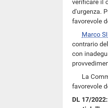
verificare i
d'urgenza. P
favorevole d
Marco S
contrario de
con inadegu
provvedimen
La Commiss
favorevole d
DL 17/2022: 