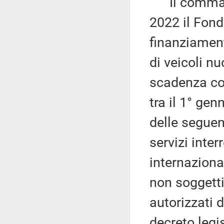
Il comma 7 
2022 il Fondo
finanziamen
di veicoli n
scadenza com
tra il 1° ge
delle seguen
servizi inter
internazional
non soggetti
autorizzati d
decreto legi