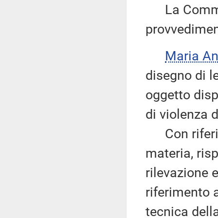
La Commiss
provvediment
Maria A
disegno di l
oggetto disp
di violenza d
Con riferime
materia, risp
rilevazione e
riferimento a
tecnica dell