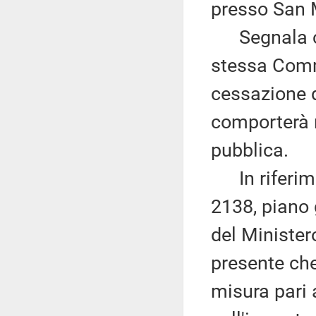
presso San 
Segnala che
stessa Commi
cessazione d
comporterà n
pubblica.
In riferimen
2138, piano 
del Minister
presente che
misura pari 