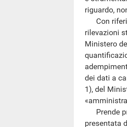
riguardo, no
Con riferime
rilevazioni s
Ministero del
quantificazi
adempimenti 
dei dati a c
1), del Minis
«amministra
Prende prel
presentata d