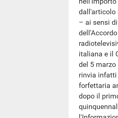
nell'importo
dall'articol
– ai sensi di
dell'Accordo
radiotelevis
italiana e i
del 5 marzo 
rinvia infat
forfettaria 
dopo il pri
quinquennale
l'Informazion