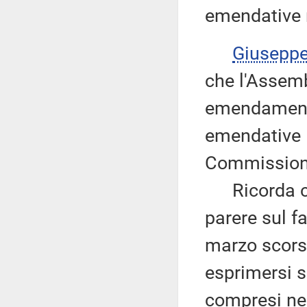
emendative r
Giusepp
che l'Assemb
emendamenti,
emendative 1
Commission
Ricorda ch
parere sul f
marzo scors
esprimersi s
compresi nel