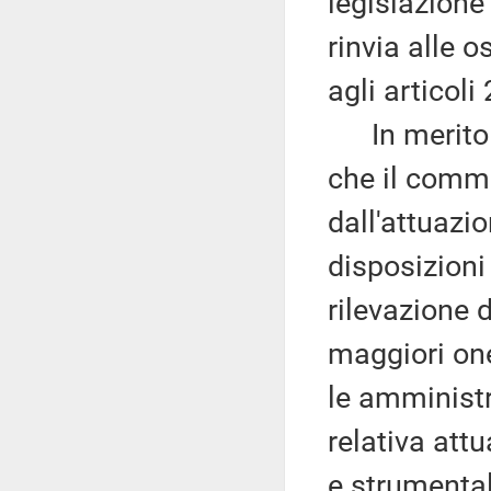
legislazione 
rinvia alle 
agli articoli 
In merito ai
che il comma
dall'attuazi
disposizioni 
rilevazione 
maggiori one
le amminist
relativa att
e strumentali