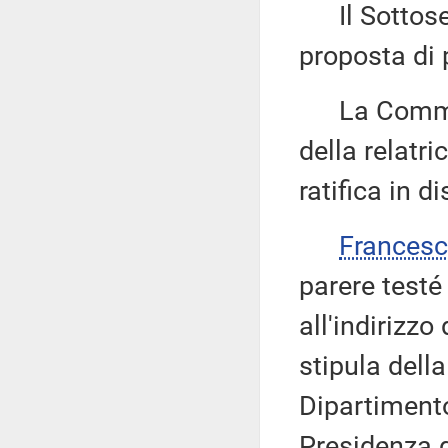
Il Sottose
proposta di p
La Commiss
della relatri
ratifica in d
Francesc
parere testé
all'indirizzo
stipula dell
Dipartimento
Presidenza d