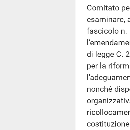
Comitato pe
esaminare, ai
fascicolo n
l'emendament
di legge C. 
per la rifor
l'adeguament
nonché dispo
organizzativa
ricollocamen
costituzione