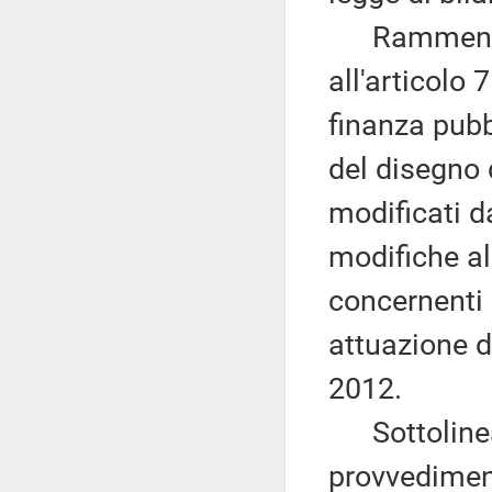
Rammenta co
all'articolo 
finanza pubb
del disegno 
modificati d
modifiche al
concernenti i
attuazione de
2012.
Sottolinea 
provvediment