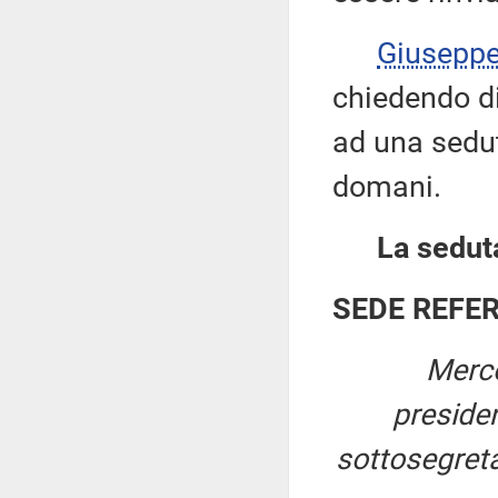
Giusepp
chiedendo di 
ad una sedut
domani.
La seduta
SEDE REFE
Merco
preside
sottosegreta