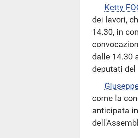
Ketty FO
dei lavori, c
14.30, in co
convocazion
dalle 14.30 
deputati del
Giusepp
come la con
anticipata i
dell'Assemb