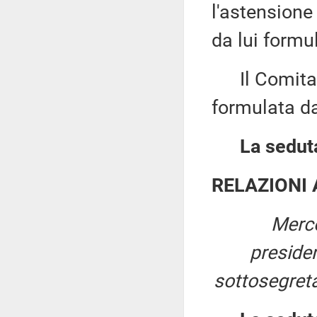
l'astensione
da lui formu
Il Comitato
formulata da
La seduta
RELAZIONI
Merco
preside
sottosegreta