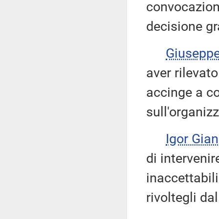
convocazione
decisione g
Giusepp
aver rilevato
accinge a co
sull'organizz
Igor Gian
di intervenir
inaccettabil
rivoltegli da