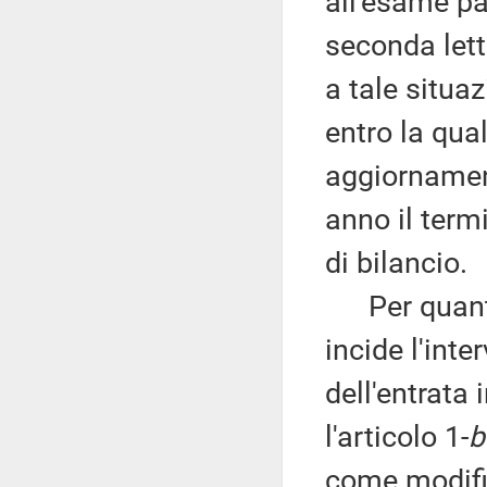
all'esame pa
seconda lett
a tale situa
entro la qua
aggiornament
anno il term
di bilancio.
Per quanto 
incide l'inte
dell'entrata 
l'articolo 1-
b
come modific