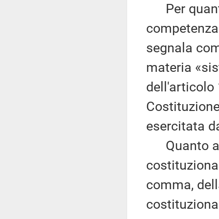
Per quanto 
competenza l
segnala come
materia «sis
dell'articol
Costituzione
esercitata d
Quanto al ri
costituzional
comma, della
costituziona