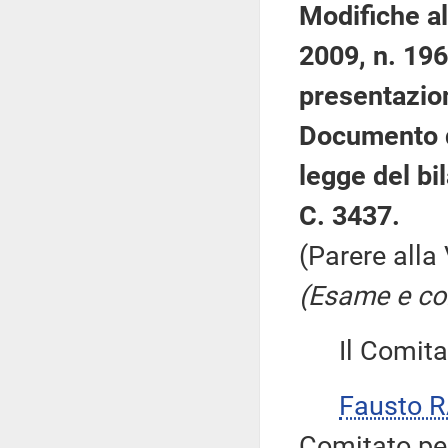
Modifiche al
2009, n. 196,
presentazio
Documento d
legge del bi
C. 3437.
(Parere all
(Esame e con
Il Comitato
Fausto R
Comitato pe