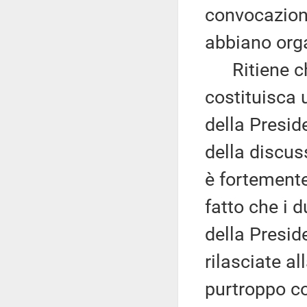
convocazione
abbiano orga
Ritiene che
costituisca 
della Presid
della discus
è fortemente
fatto che i d
della Presid
rilasciate a
purtroppo co