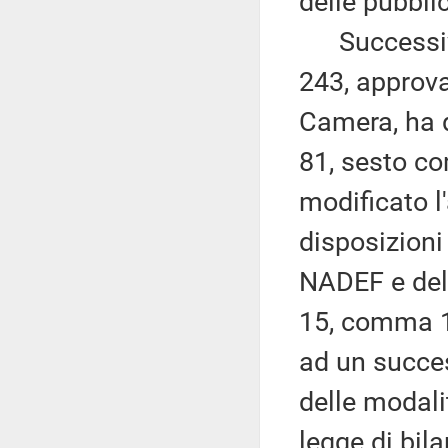
delle pubbli
Successivam
243, approv
Camera, ha d
81, sesto c
modificato l'
disposizioni
NADEF e del 
15, comma 10,
ad un succes
delle modali
legge di bila