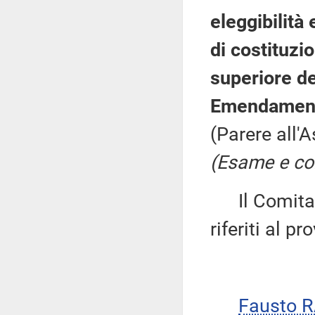
eleggibilità
di costituzi
superiore de
Emendamenti
(Parere all'
(Esame e con
Il Comitato
riferiti al p
Fausto R