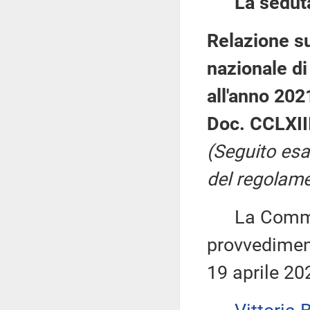
La sedut
Relazione su
nazionale di
all'anno 202
Doc. CCLXIII
(Seguito esa
del regolame
La Commiss
provvediment
19 aprile 20