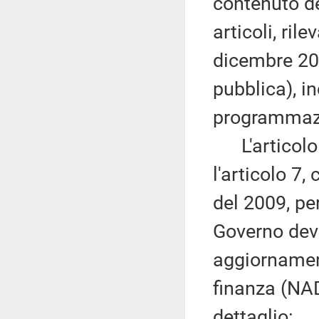
contenuto d
articoli, ri
dicembre 200
pubblica), i
programmazi
L'articolo 
l'articolo 7
del 2009, per
Governo deve
aggiornamen
finanza (NAD
dettaglio: