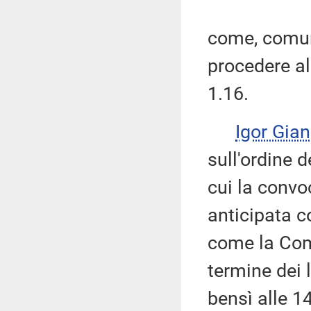
come, comun
procedere al
1.16.
Igor Gian
sull'ordine d
cui la conv
anticipata c
come la Com
termine dei 
bensì alle 1