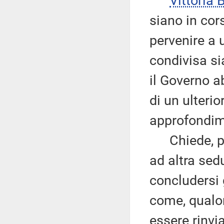
Vittoria
siano in cors
pervenire a 
condivisa si
il Governo a
di un ulteri
approfondim
Chiede, pert
ad altra se
concludersi 
come, qualor
essere rinvi