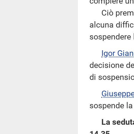
compiere un
Ciò premes
alcuna diffic
sospendere l
Igor Gian
decisione de
di sospensio
Giusepp
sospende la 
La seduta